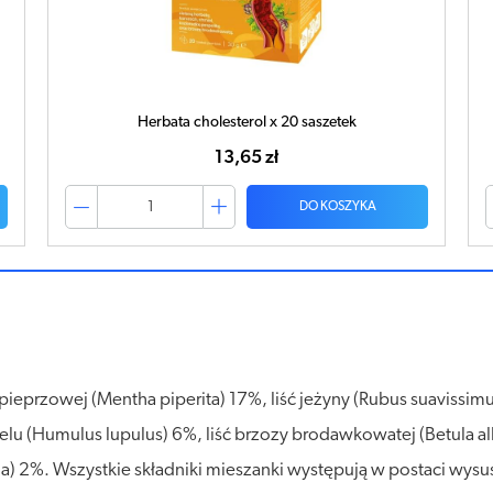
Zioła Mnicha na cholesterol 2g x 20 saszetek
6,62 zł
DO KOSZYKA
ty pieprzowej (Mentha piperita) 17%, liść jeżyny (Rubus suavis
elu (Humulus lupulus) 6%, liść brzozy brodawkowatej (Betula al
ana) 2%. Wszystkie składniki mieszanki występują w postaci wys