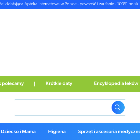
żej działająca Apteka internetowa w Polsce - pewność i zaufanie - 100% polski 
ś polecamy
Krótkie daty
Encyklopedia leków
Dziecko i Mama
Higiena
Sprzęt i akcesoria medyczn