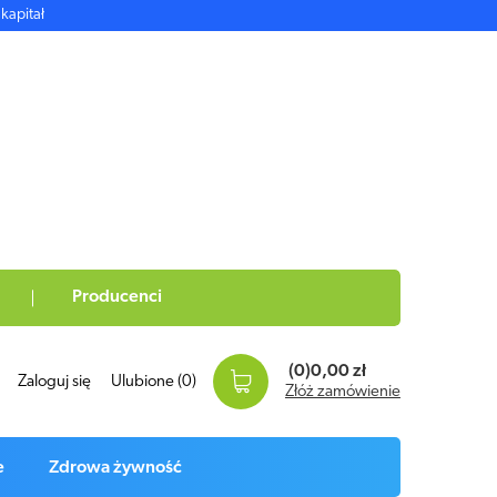
kapitał
Producenci
(0)
0,00 zł
Zaloguj się
Ulubione
(0)
Złóż zamówienie
e
Zdrowa żywność