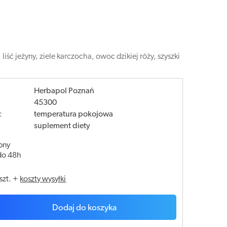
iść jeżyny, ziele karczocha, owoc dzikiej róży, szyszki
Herbapol Poznań
45300
:
temperatura pokojowa
suplement diety
pny
do 48h
szt.
+
koszty wysyłki
Dodaj do koszyka