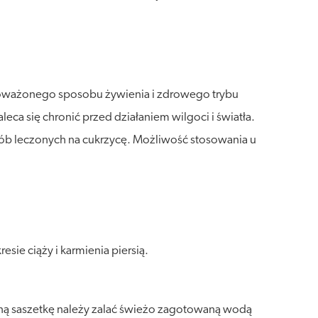
wnoważonego sposobu żywienia i zdrowego trybu
a się chronić przed działaniem wilgoci i światła.
ób leczonych na cukrzycę. Możliwość stosowania u
ie ciąży i karmienia piersią.
edną saszetkę należy zalać świeżo zagotowaną wodą