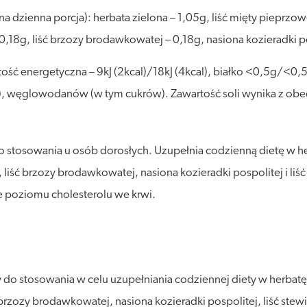
dzienna porcja): herbata zielona – 1,05g, liść mięty pieprzowej
0,18g, liść brzozy brodawkowatej – 0,18g, nasiona kozieradki pos
 energetyczna – 9kJ (2kcal)/18kJ (4kcal), białko <0,5g/<0,5g
, węglowodanów (w tym cukrów). Zawartość soli wynika z obec
 stosowania u osób dorosłych. Uzupełnia codzienną dietę w herb
u, liść brzozy brodawkowatej, nasiona kozieradki pospolitej i l
e poziomu cholesterolu we krwi.
o stosowania w celu uzupełniania codziennej diety w herbatę zie
ć brzozy brodawkowatej, nasiona kozieradki pospolitej, liść ste