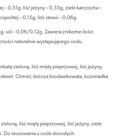
 – 0,51g, liść jeżyny – 0,33g, ziele karczocha –
politej – 0,15g, liść stewii – 0,06g.
, sól – 0,06/0,12g. Zawiera znikome ilości
ności naturalnie występującego sodu.
atę zieloną, liść mięty pieprzowej, liść jeżyny,
iść stewii. Chmiel, brzoza brodawkowata, kozieradka
loną, liść mięty pieprzowej, liść jeżyny, ziele
wii. Do stosowania u osób dorosłych.