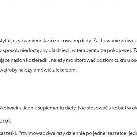
stytut, czyli zamiennik zróżnicowanej diety. Zachowanie zró
posób niedostępny dla dzieci, w temperaturze pokojowej. Zalec
jące nasion kozieradki, należy monitorować poziom cukru u os
wątroby należy omówić z lekarzem.
lwiek składnik suplementu diety. Nie stosować u kobiet w okres
erol:
saszetki. Przyjmować dwa razy dziennie po jednej saszetce. J