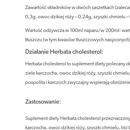
Zawartość składników w dwóch saszetkach (zalecana 
0,3g, owoc dzikiej róży – 0,24g, szyszki chmielu – 
Wartość odżywcza w 100ml naparu/w 200ml: wartość
tłuszczu (w tym kwasów tłuszczowych nasyconych)
Działanie Herbata cholesterol:
Herbata cholesterol to suplement diety polecany do
ziele karczocha, owoc dzikiej róży, szyszki chmiel
pospolita i karczoch zwyczajny wspierają obniżeni
Zastosowanie:
Suplement diety Herbata cholesterol przeznaczony d
karczocha, owoc dzikiej róży, szyszki chmielu, liś