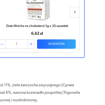
APTEO NATURA Herbatka na cholesterol x 20 saszetek
HERBATKA
9,44 zł
DO KOSZYKA
simus) 11%, ziele karczocha zwyczajnego (Cynara
ba) 6%, nasiona kozieradki pospolitej (Trigonella
uszonej i rozdrobnionej.