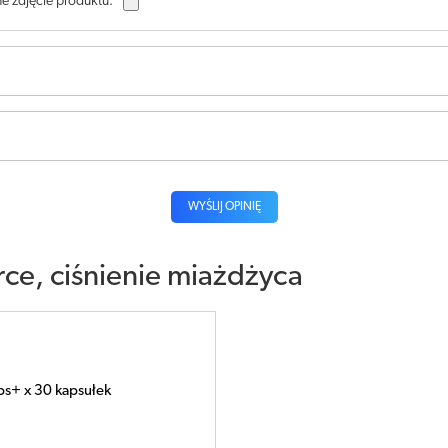
e zdjęcie produktu:
WYŚLIJ OPINIĘ
rce, ciśnienie miażdżyca
s+ x 30 kapsułek