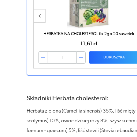
 saszetek
Herbata cholesterol x 20 saszetek
13,65 zł
ZYKA
DO KOSZYKA
Składniki Herbata cholesterol:
Herbata zielona (Camellia sinensis) 35%, liść mię
scolymus) 10%, owoc dzikiej róży 8%, szyszki chmi
foenum - graecum) 5%, liść stewii (Stevia rebaudi