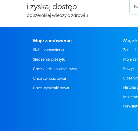
i zyskaj dostęp
do szerokiej wiedzy o zdrowiu
Moje zamówienie
Moje k
Status zamówienia
Zarejestr
Moje za
Śledzenie przesyłki
Koszyk
Chcę zareklamować towar
Obserw
Chcę zwrócić towar
Historia 
Chcę wymienić towar
Moje rab
Newslet