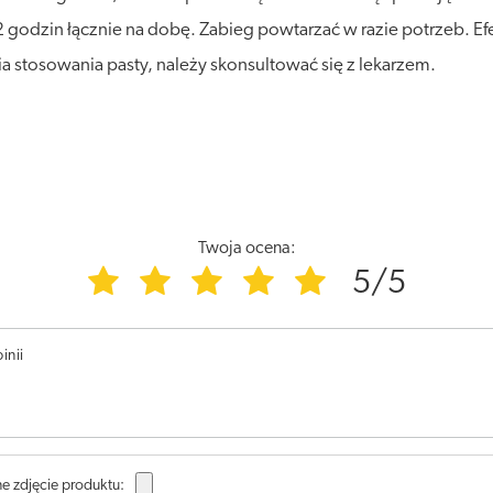
2 godzin łącznie na dobę. Zabieg powtarzać w razie potrzeb. Efe
ia stosowania pasty, należy skonsultować się z lekarzem.
Twoja ocena:
5/5
inii
e zdjęcie produktu: