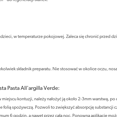
eci, w temperaturze pokojowej. Zaleca się chronić przed dział
kolwiek składnik preparatu. Nie stosować w okolice oczu, nosa
a Pasta All'argilla Verde:
w miejscu kontuzji, należy nałożyć ją około 2-3mm warstwą, p
nie folią spożywczą. Pozwoli to zwiększyć absorpcję substancji 
mum 6 godzin, a nawet przez całą noc. Ponowną aplikację moż