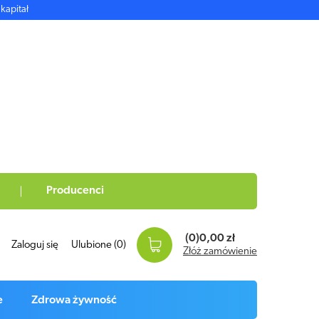
kapitał
Producenci
(0)
0,00 zł
Zaloguj się
Ulubione
(0)
Złóż zamówienie
e
Zdrowa żywność