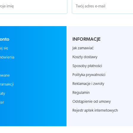
onto
INFORMACJE
Jak zamawiać
uj się
Koszty dostawy
mówienia
Sposoby płatności
Polityka prywatności
owane
Reklamacje i zwroty
transakcji
Regulamin
aty
Odstąpienie od umowy
ter
Rejestr aptek internetowych