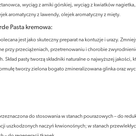
asztanowca, wyciąg z arniki górskiej, wyciąg z kwiatków nagietka
jek aromatyczny z lawendy, olejek aromatyczny z mięty.
Verde Pasta kremowa:
olecana jest jako skuteczny preparat na kontuzje i urazy. Zmnie
lne przy przeciążeniach, przetrenowaniu i chorobie zwyrodnien
. Skład pasty tworzą składniki naturalne o najwyższej jakości, 
mułę tworzy zielona bogato zmineralizowana glinka oraz wyciągi
a przeznaczona do stosowania w stanach pourazowych – do reduk
acji uszkodzonych naczyń krwionośnych; w stanach przewlekłyc
 – do regeneracji tkanek.