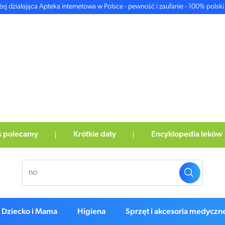
żej działająca Apteka internetowa w Polsce - pewność i zaufanie - 100% polski 
ś polecamy
Krótkie daty
Encyklopedia leków
Dziecko i Mama
Higiena
Sprzęt i akcesoria medyczn