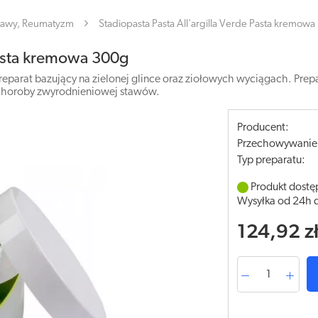
tawy, Reumatyzm
Stadiopasta Pasta All'argilla Verde Pasta kremow
 Pasta kremowa 300g
 preparat bazujący na zielonej glince oraz ziołowych wyciągach. Pr
i choroby zwyrodnieniowej stawów.
Producent:
Przechowywanie
Typ preparatu:
Produkt dostę
Wysyłka od 24h 
124,92 z