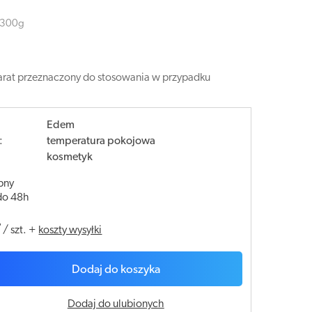
a 300g
eparat przeznaczony do stosowania w przypadku
Edem
:
temperatura pokojowa
kosmetyk
pny
do 48h
ł
/
szt.
+
koszty wysyłki
Dodaj do koszyka
Dodaj do ulubionych