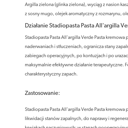
Argilla zielona (glinka zielona), wyciąg z nasion k
z sosny mugo, olejek aromatyczny z rozmarynu, ole
Działanie Stadiopasta Pasta All'argilla 
Stadiopasta Pasta All'argilla Verde Pasta kremowa p
naderwaniach i stłuczeniach, ogranicza stany zapa
zabiegach operacyjnych, po kontuzjach i po urazach
maksymalnie efektywne działanie terapeutyczne. For
charakterystyczny zapach.
Zastosowanie:
Stadiopasta Pasta All'argilla Verde Pasta kremow
likwidacji stanów zapalnych, do naprawy i regener
krwiakach naczyniowych; w stanach pooperacyjnych