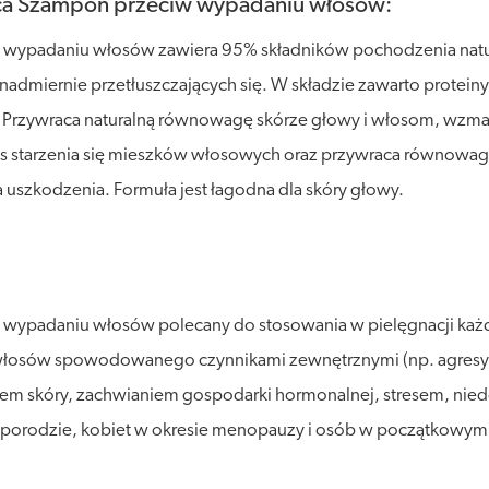
ąca Szampon przeciw wypadaniu włosów:
 wypadaniu włosów zawiera 95% składników pochodzenia natur
dmiernie przetłuszczających się. W składzie zawarto proteiny z 
 Przywraca naturalną równowagę skórze głowy i włosom, wzma
s starzenia się mieszków włosowych oraz przywraca równowagę
 uszkodzenia. Formuła jest łagodna dla skóry głowy.
w wypadaniu włosów polecany do stosowania w pielęgnacji k
osów spowodowanego czynnikami zewnętrznymi (np. agresywne
iem skóry, zachwianiem gospodarki hormonalnej, stresem, n
 porodzie, kobiet w okresie menopauzy i osób w początkowym 