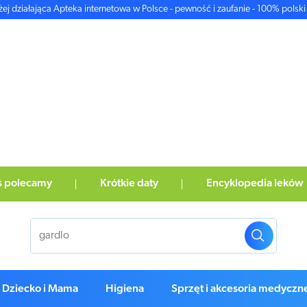
żej działająca Apteka internetowa w Polsce - pewność i zaufanie - 100% polski 
ś polecamy
Krótkie daty
Encyklopedia leków
Dziecko i Mama
Higiena
Sprzęt i akcesoria medyczn