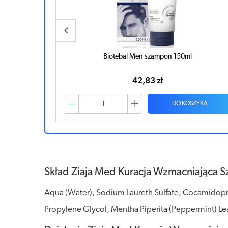
ray przeciw
Biotebal Men szampon 150ml
42,83 zł
ZYKA
DO KOSZYKA
Skład Ziaja Med Kuracja Wzmacniająca
Aqua (Water), Sodium Laureth Sulfate, Cocamidop
Propylene Glycol, Mentha Piperita (Peppermint) Lea