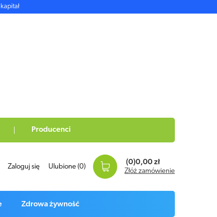
kapitał
Producenci
(0)
0,00 zł
Zaloguj się
Ulubione
(0)
Złóż zamówienie
e
Zdrowa żywność