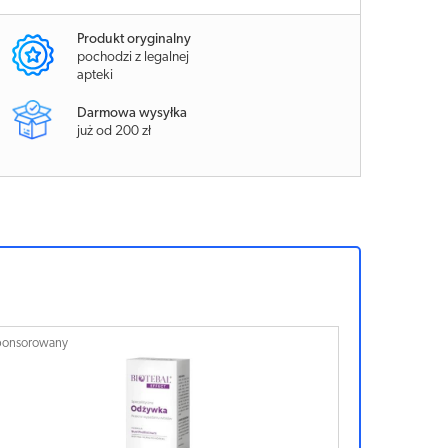
Produkt oryginalny
pochodzi z legalnej
apteki
Darmowa wysyłka
już od 200 zł
ponsorowany
Sponsorowan