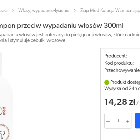
iała
Włosy, wypadanie-łysienie
Ziaja Med Kuracja Wzmacniaj
zampon przeciw wypadaniu włosów 300ml
daniu włosów jest polecany do pielęgnacji włosów, które nadmier
ia i stymuluje cebulki włosowe.
Producent:
Kod produktu:
Przechowywanie
Produkt dostę
Wysyłka od 24h 
14,28 zł
/