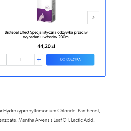
Biotebal Effect Specjalistyczna odżywka przeciw
Biotebal E
wypadaniu włosów 200ml
44,20 zł
DO KOSZYKA
ar Hydroxypropyltrimonium Chloride, Panthenol,
zoate, Mentha Arvensis Leaf Oil, Lactic Acid.