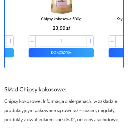
g
Chipsy kokosowe 500g
Ksylit
23,99 zł
DO KOSZYKA
Skład Chipsy kokosowe:
Chipsy kokosowe. Informacja o alergenach: w zakładzie
produkcyjnym pakowane są również – sezam, migdały,
produkty z dwutlenkiem siarki SO2, orzechy arachidowe,