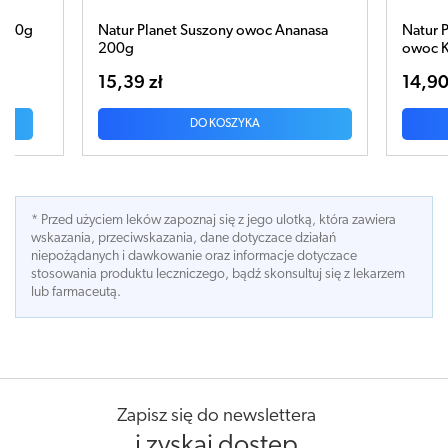
Natur Planet Suszony owoc Ananasa
Natur Planet Bo
200g
owoc Kandyzowa
15,39 zł
14,90 zł
DO KOSZYKA
DO
* Przed użyciem leków zapoznaj się z jego ulotką, która zawiera
wskazania, przeciwskazania, dane dotyczace działań
niepożądanych i dawkowanie oraz informacje dotyczace
stosowania produktu leczniczego, bądź skonsultuj się z lekarzem
lub farmaceutą.
Zapisz się do newslettera
i zyskaj dostęp