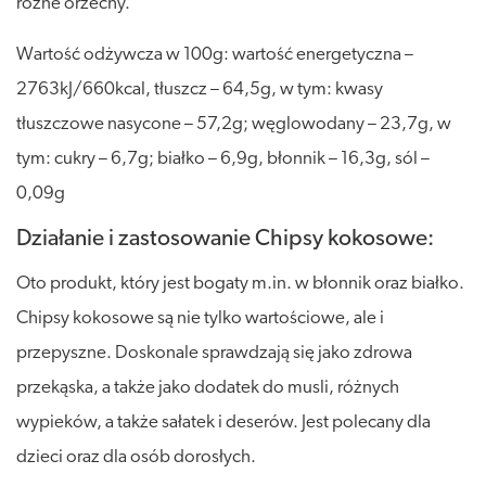
różne orzechy.
Wartość odżywcza w 100g: wartość energetyczna –
2763kJ/660kcal, tłuszcz – 64,5g, w tym: kwasy
tłuszczowe nasycone – 57,2g; węglowodany – 23,7g, w
tym: cukry – 6,7g; białko – 6,9g, błonnik – 16,3g, sól –
0,09g
Działanie i zastosowanie Chipsy kokosowe:
Oto produkt, który jest bogaty m.in. w błonnik oraz białko.
Chipsy kokosowe są nie tylko wartościowe, ale i
przepyszne. Doskonale sprawdzają się jako zdrowa
przekąska, a także jako dodatek do musli, różnych
wypieków, a także sałatek i deserów. Jest polecany dla
dzieci oraz dla osób dorosłych.