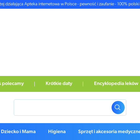
żej działająca Apteka internetowa w Polsce - pewność i zaufanie - 100% polski 
ś polecamy
Krótkie daty
Encyklopedia leków
Dziecko i Mama
Higiena
Sprzęt i akcesoria medyczn