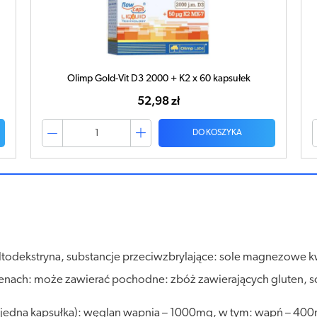
Olimp Gold-Vit D3 2000 + K2 x 60 kapsułek
52,98 zł
DO KOSZYKA
altodekstryna, substancje przeciwzbrylające: sole magnezowe 
rgenach: może zawierać pochodne: zbóż zawierających gluten, s
i (jedna kapsułka): węglan wapnia – 1000mg, w tym: wapń – 4