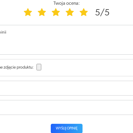
Twoja ocena:
5/5
inii
e zdjęcie produktu:
WYŚLIJ OPINIĘ