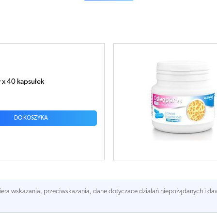
 x 40 kapsułek
DO KOSZYKA
awiera wskazania, przeciwskazania, dane dotyczace działań niepożądanych i 