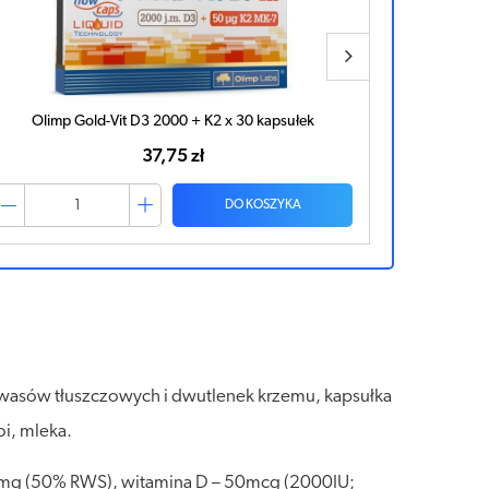
Olimp Gold-Vit D3 2000 + K2 x 30 kapsułek
Os
37,75 zł
DO KOSZYKA
kwasów tłuszczowych i dwutlenek krzemu, kapsułka
oi, mleka.
00mg (50% RWS), witamina D – 50mcg (2000IU;