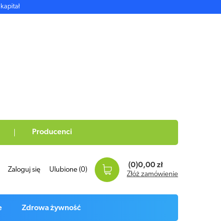
kapitał
Producenci
(0)
0,00 zł
Zaloguj się
Ulubione
(0)
Złóż zamówienie
e
Zdrowa żywność