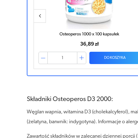
łek
Osteoperos 1000 x 100 kapsułek
36,89 zł
ZYKA
DO KOSZYKA
Składniki Osteoperos D3 2000:
Węglan wapnia, witamina D3 (cholekalcyferol), m
(żelatyna, barwnik: indygotyna). Informacje o ale
Zawartość składników w zalecanej dziennej porcj