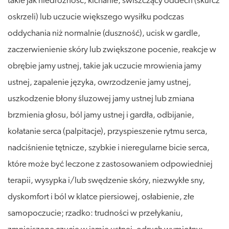
takie jak niedrożność, kichanie, świszczący oddech (skurcz
oskrzeli) lub uczucie większego wysiłku podczas
oddychania niż normalnie (duszność), ucisk w gardle,
zaczerwienienie skóry lub zwiększone pocenie, reakcje w
obrębie jamy ustnej, takie jak uczucie mrowienia jamy
ustnej, zapalenie języka, owrzodzenie jamy ustnej,
uszkodzenie błony śluzowej jamy ustnej lub zmiana
brzmienia głosu, ból jamy ustnej i gardła, odbijanie,
kołatanie serca (palpitacje), przyspieszenie rytmu serca,
nadciśnienie tętnicze, szybkie i nieregularne bicie serca,
które może być leczone z zastosowaniem odpowiedniej
terapii, wysypka i/lub swędzenie skóry, niezwykłe sny,
dyskomfort i ból w klatce piersiowej, osłabienie, złe
samopoczucie; rzadko: trudności w przełykaniu,