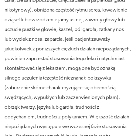
ciała, złe samopoczucie, chęć zapalenia papierosa (głód
nikotynowy), obniżona częstość rytmu serca, krwawienie
dziąseł lub owrzodzenie jamy ustnej, zawroty głowy lub
uczucie pustki w głowie, kaszel, ból gardła, zatkany nos
lub wyciek z nosa, zaparcia. Jeśli pacjent zauważy
jakiekolwiek z poniższych ciężkich działań niepożądanych,
powinien zaprzestać stosowania tego leku i natychmiast
skontaktować się z lekarzem, mogą one być oznaką
silnego uczulenia (częstość nieznana): pokrzywka
(zaburzenie skórne charakteryzujące się obecnością
swędzących, wypukłych lub zaczerwienionych plam),
obrzęk twarzy, języka lub gardła, trudności z
oddychaniem, trudności z połykaniem. Większość działań
niepożądanych występuje we wczesnej fazie stosowania