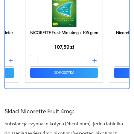
105 gum
Nicorette Fruit 4mg x 40 tabletek do
Nicorette 
ssania
40,21 zł
DO KOSZYKA
Skład Nicorette Fruit 4mg:
Substancja czynna: nikotyna (Nicotinum). Jedna tabletka
do ssania zawiera 4mg nikotyny (w postaci nikotyny z