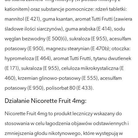
kationitem) oraz substancje pomocnicze: rdzeń tabletki:
mannitol (E 421), guma ksantan, aromat Tutti Frutti (zawiera
śladowe ilości siarczynów), guma arabska (E 414), sodu
węglan bezwodny (E 500)(i), sukraloza (E 955), acesulfam
potasowy (E 950), magnezu stearynian (E 470b); otoczka:
hypromeloza (E 464), aromat Tutti Frutti, tytanu dwutlenek
(E 171), sukraloza (E 955), celuloza mikrokrystaliczna (E
460), krzemian glinowo-potasowy (E 555), acesulfam
potasowy (E 950), polisorbat 80 (E 433).
Działanie Nicorette Fruit 4mg:
Nicorette Fruit 4mg to produkt leczniczy wskazany do
stosowania w celu łagodzenia objawów odstawiennych i
zmniejszenia głodu nikotynowego, które występują w