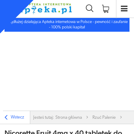
Najdłużej działająca Apteka internetowa w Polsce - pewność i zaufanie
- 100% polski kapitał
Wstecz
Jesteś tutaj:
Strona główna
Rzuć Palenie
Nico
Nicorette Fruit 4mg x 40 tabletek do