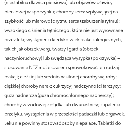
(niestabilna dławica piersiowa) lub objawów dławicy
piersiowej w spoczynku; choroby serca wpływającej na
szybkość lub miarowość rytmu serca (zaburzenia rytmu);
wysokiego ciśnienia tętniczego, które nie jest wyrównane
przez leki; wystąpienia kiedykolwiek reakcji alergicznych,
takich jak obrzęk warg, twarzy i gardła (obrzęk
naczynioruchowy) lub swędząca wysypka (pokrzywka) –
stosowanie NTZ może czasem sprowokować ten rodzaj
reakcji; ciężkiej lub średnio nasilonej choroby wątroby;
ciężkiej choroby nerek; cukrzycy; nadczynności tarczycy;
guza nadnercza (guza chromochłonnego nadnerczy);
choroby wrzodowej żołądka lub dwunastnicy; zapalenia
przełyku, wystąpienia w przeszłości padaczki lub drgawek.
Leku nie powinny stosować osoby niepalące. Tabletki do