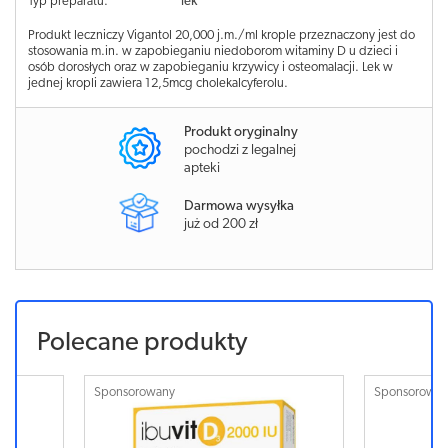
Typ preparatu:
lek
Produkt leczniczy Vigantol 20,000 j.m./ml krople przeznaczony jest do
stosowania m.in. w zapobieganiu niedoborom witaminy D u dzieci i
osób dorosłych oraz w zapobieganiu krzywicy i osteomalacji. Lek w
jednej kropli zawiera 12,5mcg cholekalcyferolu.
Produkt oryginalny
pochodzi z legalnej
apteki
Darmowa wysyłka
już od 200 zł
Polecane produkty
Sponsorowany
Sponsorowa