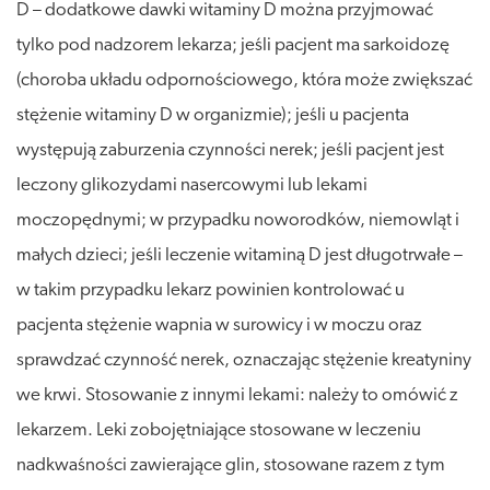
D – dodatkowe dawki witaminy D można przyjmować
tylko pod nadzorem lekarza; jeśli pacjent ma sarkoidozę
(choroba układu odpornościowego, która może zwiększać
stężenie witaminy D w organizmie); jeśli u pacjenta
występują zaburzenia czynności nerek; jeśli pacjent jest
leczony glikozydami nasercowymi lub lekami
moczopędnymi; w przypadku noworodków, niemowląt i
małych dzieci; jeśli leczenie witaminą D jest długotrwałe –
w takim przypadku lekarz powinien kontrolować u
pacjenta stężenie wapnia w surowicy i w moczu oraz
sprawdzać czynność nerek, oznaczając stężenie kreatyniny
we krwi. Stosowanie z innymi lekami: należy to omówić z
lekarzem. Leki zobojętniające stosowane w leczeniu
nadkwaśności zawierające glin, stosowane razem z tym