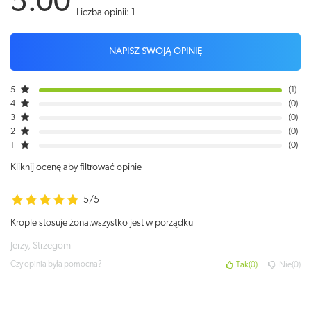
5.00
Liczba opinii: 1
NAPISZ SWOJĄ OPINIĘ
5
1
4
0
3
0
2
0
1
0
Kliknij ocenę aby filtrować opinie
5/5
Krople stosuje żona,wszystko jest w porządku
Jerzy, Strzegom
Czy opinia była pomocna?
Tak
0
Nie
0