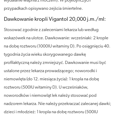
wydalanie wapnia z moczem). W pojedynczych
przypadkach opisywano zejścia śmiertelne.
Dawkowanie kropli Vigantol 20,000 j.m./ml:
Stosować zgodnie z zaleceniami lekarza lub według
wskazówek na ulotce. Dawkowanie: wcześniaki: 2 krople
na dobę roztworu (1000IU witaminy D). Po osiągnięciu 40.
tygodnia życia wieku skorygowanego dawkę
profilaktyczną należy zmniejszyć. Dawkowanie musi być
ustalone przez lekarza prowadzącego; noworodki i
niemowlęta (do 12. miesiąca życia): 1 kropla na dobę
roztworu (500IU witaminy D). U wcześniaków,
noworodków i niemowląt lek należy stosować pod
nadzorem lekarza. Nie należy przekraczać zalecanej dawki;
dzieci i młodzież: 1 kropla na dobę roztworu (500IU