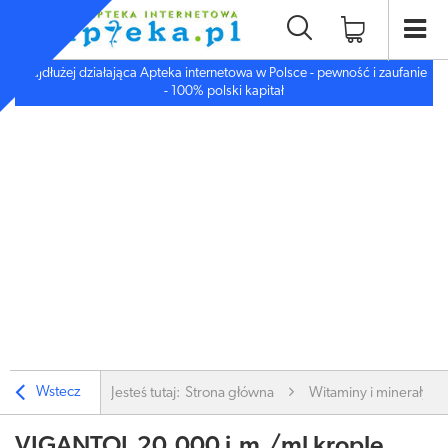
Najdłużej działająca Apteka internetowa w Polsce - pewność i zaufanie
- 100% polski kapitał
Wstecz
Jesteś tutaj:
Strona główna
Witaminy i minerały
VIGANTOL 20,000 j.m./ml krople