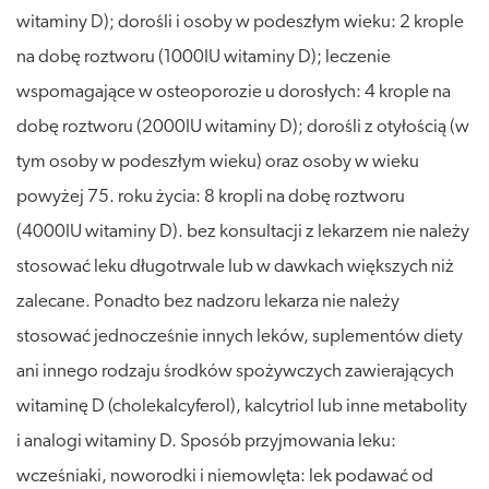
witaminy D); dorośli i osoby w podeszłym wieku: 2 krople
na dobę roztworu (1000IU witaminy D); leczenie
wspomagające w osteoporozie u dorosłych: 4 krople na
dobę roztworu (2000IU witaminy D); dorośli z otyłością (w
tym osoby w podeszłym wieku) oraz osoby w wieku
powyżej 75. roku życia: 8 kropli na dobę roztworu
(4000IU witaminy D). bez konsultacji z lekarzem nie należy
stosować leku długotrwale lub w dawkach większych niż
zalecane. Ponadto bez nadzoru lekarza nie należy
stosować jednocześnie innych leków, suplementów diety
ani innego rodzaju środków spożywczych zawierających
witaminę D (cholekalcyferol), kalcytriol lub inne metabolity
i analogi witaminy D. Sposób przyjmowania leku:
wcześniaki, noworodki i niemowlęta: lek podawać od