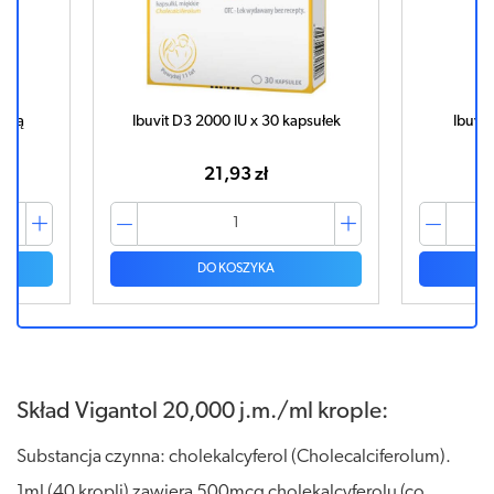
mpką
Ibuvit D3 2000 IU x 30 kapsułek
Ibuvi
21,93 zł
DO KOSZYKA
Skład Vigantol 20,000 j.m./ml krople:
Substancja czynna: cholekalcyferol (Cholecalciferolum).
1ml (40 kropli) zawiera 500mcg cholekalcyferolu (co