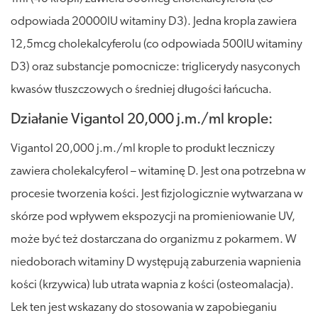
odpowiada 20000IU witaminy D3). Jedna kropla zawiera
12,5mcg cholekalcyferolu (co odpowiada 500IU witaminy
D3) oraz substancje pomocnicze: triglicerydy nasyconych
kwasów tłuszczowych o średniej długości łańcucha.
Działanie Vigantol 20,000 j.m./ml krople:
Vigantol 20,000 j.m./ml krople to produkt leczniczy
zawiera cholekalcyferol – witaminę D. Jest ona potrzebna w
procesie tworzenia kości. Jest fizjologicznie wytwarzana w
skórze pod wpływem ekspozycji na promieniowanie UV,
może być też dostarczana do organizmu z pokarmem. W
niedoborach witaminy D występują zaburzenia wapnienia
kości (krzywica) lub utrata wapnia z kości (osteomalacja).
Lek ten jest wskazany do stosowania w zapobieganiu