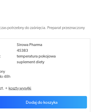
 czas potrzebny do zaśnięcia. Preparat przeznaczony
Sirowa Pharma
45383
:
temperatura pokojowa
suplement diety
pny
do 48h
szt.
+
koszty wysyłki
Dodaj do koszyka