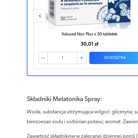
Valused Noc Plus x 30 tabletek
30,01 zł
ZYKA
DO KOSZYKA
Składniki Melatonika Spray:
Woda, substancja utrzymująca wilgoć: gliceryna; s
benzoesan sodu i sorbinian potasu; aromat. Zawier
Zawartość składników w zalecanej dziennej porcji (