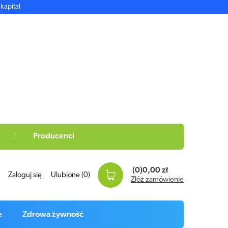
kapitał
Producenci
(0)
0,00 zł
Zaloguj się
Ulubione
(0)
Złóż zamówienie
e
Zdrowa żywność