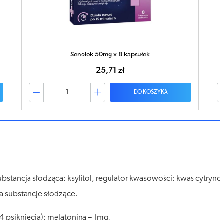
Senolek 50mg x 8 kapsułek
25,71 zł
DO KOSZYKA
ubstancja słodząca: ksylitol, regulator kwasowości: kwas cytry
a substancje słodzące.
4 psiknięcia): melatonina – 1mg.