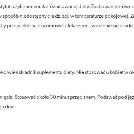
stytut, czyli zamiennik zróżnicowanej diety. Zachowanie zró
posób niedostępny dla dzieci, w temperaturze pokojowej. Zalec
by przewlekłe należy omówić z lekarzem. Tworzenie się osadu j
lwiek składnik suplementu diety. Nie stosować u kobiet w okres
iknięcia. Stosować około 30 minut przed snem. Podawać pod jęz
gu dnia.