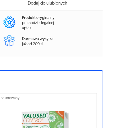
Dodaj do ulubionych
Produkt oryginalny
pochodzi z legalnej
apteki
Darmowa wysyłka
już od 200 zł
ponsorowany
Sponsorowan