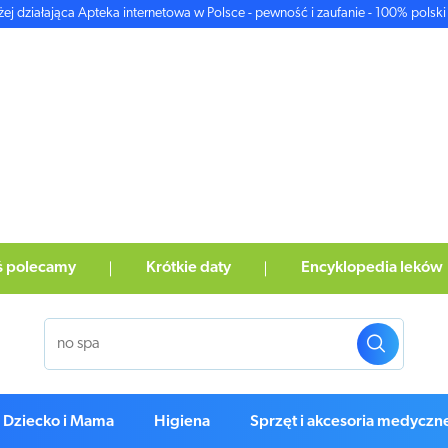
żej działająca Apteka internetowa w Polsce - pewność i zaufanie - 100% polski 
ś polecamy
Krótkie daty
Encyklopedia leków
Dziecko i Mama
Higiena
Sprzęt i akcesoria medyczn