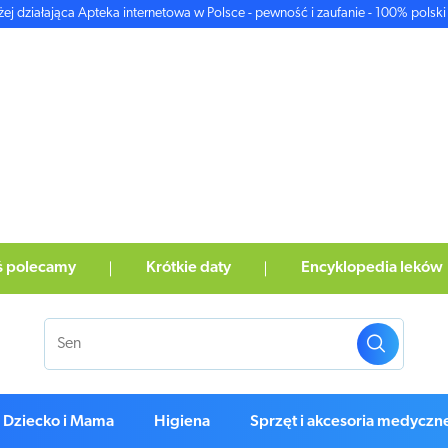
żej działająca Apteka internetowa w Polsce - pewność i zaufanie - 100% polski 
ś polecamy
Krótkie daty
Encyklopedia leków
Dziecko i Mama
Higiena
Sprzęt i akcesoria medyczn