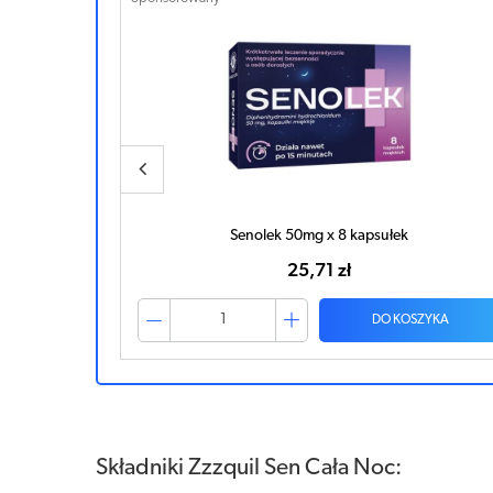
Senolek 50mg x 8 kapsułek
25,71 zł
ZYKA
DO KOSZYKA
Składniki Zzzquil Sen Cała Noc: