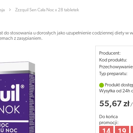
sja
Zzzquil Sen Cała Noc x 28 tabletek
t do stosowania u dorosłych jako uzupełnienie codziennej diety w wi
blemach z zasypianiem.
Producent:
Kod produktu:
Przechowywanie
Typ preparatu:
Produkt dostę
Wysyłka od 24h 
55,67 zł
Do końca
promocji:
14
19