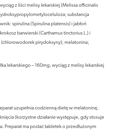
ciąg z liści melisy lekarskiej (Melissa officinalis
 hydroksypropylometyloceluloza; substancja
: spirulina (Spirulina platensis) i jabłoń
kosz barwierski (Carthamus tinctorius L.) i
6 (chlorowodorek pirydoksyny); melatonina;
ka lekarskiego – 160mg, wyciąg z melisy lekarskiej
reparat uzupełnia codzienną dietę w melatoninę,
śnięcia (korzystne działanie występuje, gdy stosuje
a. Preparat ma postać tabletek o przedłużonym