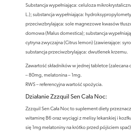
Substancja wypełniająca: celuloza mikrokrystaliczna; 
L.); substancja wypełniająca: hydroksypropylomet
przeciwzbrylająca: sole magnezowe kwasów tłuszczo
domowa (Malus domestica); substancja wypełniająca
cytryna zwyczajna (Citrus lemon) (zawierające: sy
substancja przeciwzbrylająca: dwutlenek krzemu.
Zawartość składników w jednej tabletce (zalecana 
– 80mg, melatonina – 1mg.
RWS – referencyjna wartość spożycia.
Działanie Zzzquil Sen Cała Noc:
Zzzquil Sen Cała Noc to suplement diety przeznacz
witaminę B6 oraz wyciągi z melisy lekarskiej i koz
się 1mg melatoniny na krótko przed pójściem spać