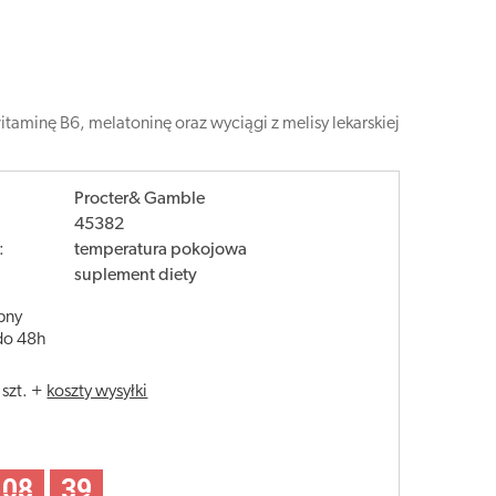
taminę B6, melatoninę oraz wyciągi z melisy lekarskiej
Procter& Gamble
45382
:
temperatura pokojowa
suplement diety
pny
do 48h
/
szt.
+
koszty wysyłki
08
38