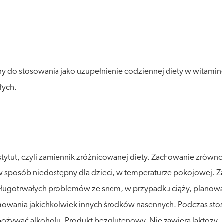
 do stosowania jako uzupełnienie codziennej diety w witaminę 
łych.
stytut, czyli zamiennik zróżnicowanej diety. Zachowanie zró
posób niedostępny dla dzieci, w temperaturze pokojowej. Zalec
ługotrwałych problemów ze snem, w przypadku ciąży, planowani
owania jakichkolwiek innych środków nasennych. Podczas sto
pożywać alkoholu. Produkt bezglutenowy. Nie zawiera laktozy.