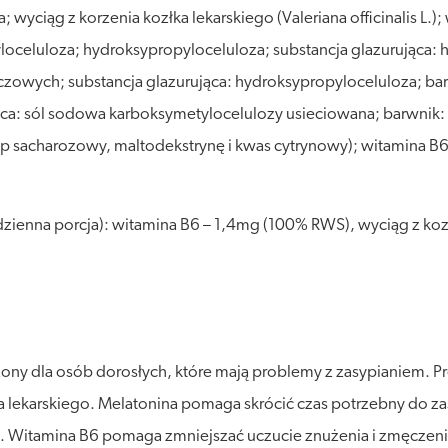
wyciąg z korzenia kozłka lekarskiego (Valeriana officinalis L.); wy
yloceluloza; hydroksypropyloceluloza; substancja glazurująca:
wych; substancja glazurująca: hydroksypropyloceluloza; barwnik
: sól sodowa karboksymetylocelulozy usieciowana; barwnik: kro
rop sacharozowy, maltodekstrynę i kwas cytrynowy); witamina B
dzienna porcja): witamina B6 – 1,4mg (100% RWS), wyciąg z kozł
ony dla osób dorosłych, które mają problemy z zasypianiem. P
łka lekarskiego. Melatonina pomaga skrócić czas potrzebny do za
). Witamina B6 pomaga zmniejszać uczucie znużenia i zmęczeni