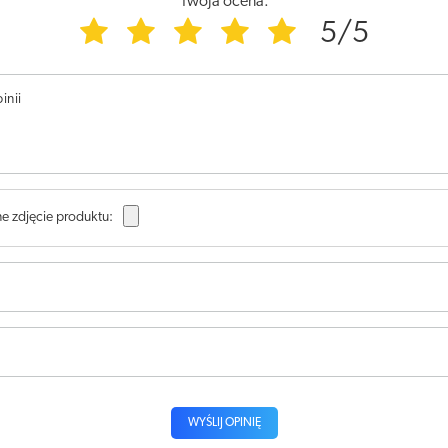
Twoja ocena:
5/5
inii
e zdjęcie produktu:
WYŚLIJ OPINIĘ