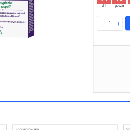
dni
godzin
Sponsorowany
S