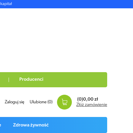
kapitał
Producenci
(0)
0,00 zł
Zaloguj się
Ulubione
(0)
Złóż zamówienie
e
Zdrowa żywność