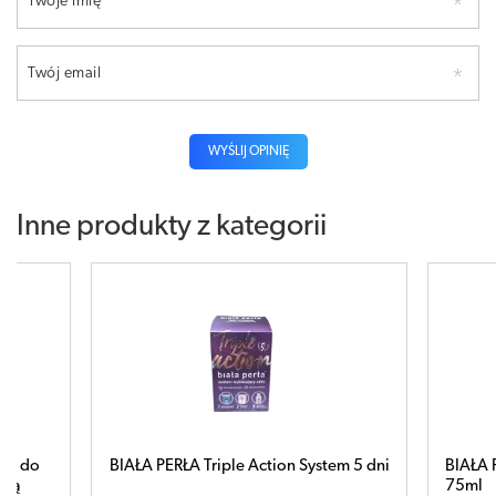
Twoje imię
Twój email
WYŚLIJ OPINIĘ
Inne produkty z kategorii
sta do
BIAŁA PERŁA Triple Action System 5 dni
BIAŁA 
ącą
75ml