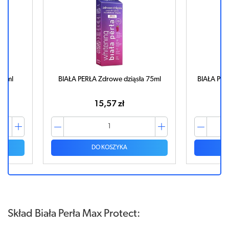
75ml
BIAŁA PERŁA Zdrowe dziąsła 75ml
BIAŁA PER
15,57 zł
DO KOSZYKA
Skład Biała Perła Max Protect: