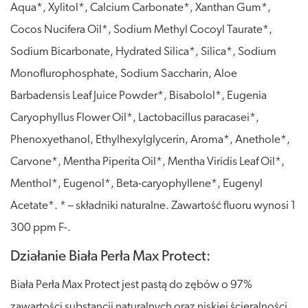
Aqua*, Xylitol*, Calcium Carbonate*, Xanthan Gum*,
Cocos Nucifera Oil*, Sodium Methyl Cocoyl Taurate*,
Sodium Bicarbonate, Hydrated Silica*, Silica*, Sodium
Monoflurophosphate, Sodium Saccharin, Aloe
Barbadensis Leaf Juice Powder*, Bisabolol*, Eugenia
Caryophyllus Flower Oil*, Lactobacillus paracasei*,
Phenoxyethanol, Ethylhexylglycerin, Aroma*, Anethole*,
Carvone*, Mentha Piperita Oil*, Mentha Viridis Leaf Oil*,
Menthol*, Eugenol*, Beta-caryophyllene*, Eugenyl
Acetate*. * – składniki naturalne. Zawartość fluoru wynosi 1
300 ppm F-.
Działanie Biała Perła Max Protect:
Biała Perła Max Protect jest pastą do zębów o 97%
zawartości substancji naturalnych oraz niskiej ścieralności