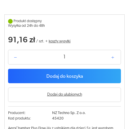
Produkt dostępny
Wysyłka od 24h do 48h
91,16 zł
/
szt.
+
koszty wysyłki
Dodaj do koszyka
Dodaj do ulubionych
Producent:
NZ Techno Sp. Z o.o.
Kod produktu:
45420
AeroChamber Plus Flow-Vu z ustnikiem dla dzieci 5+ jest wyrobem