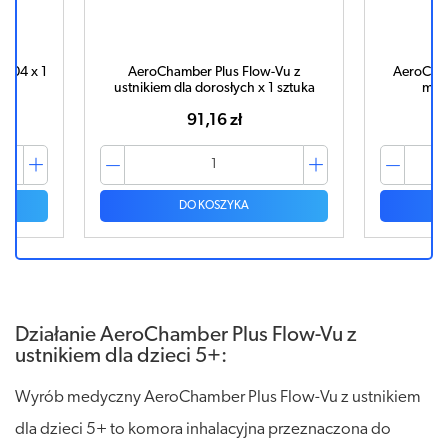
HB04 x 1
AeroChamber Plus Flow-Vu z
AeroCham
ustnikiem dla dorosłych x 1 sztuka
mask
91,16 zł
DO KOSZYKA
Działanie AeroChamber Plus Flow-Vu z
ustnikiem dla dzieci 5+:
Wyrób medyczny AeroChamber Plus Flow-Vu z ustnikiem
dla dzieci 5+ to komora inhalacyjna przeznaczona do