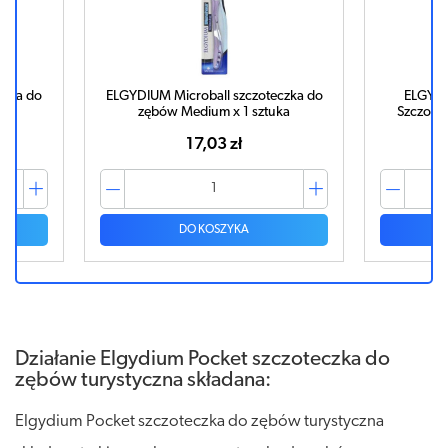
czka do
ELGYDIUM Microball szczoteczka do
ELGYDI
zębów Medium x 1 sztuka
Szczotec
17,03 zł
DO KOSZYKA
Działanie Elgydium Pocket szczoteczka do
zębów turystyczna składana:
Elgydium Pocket szczoteczka do zębów turystyczna