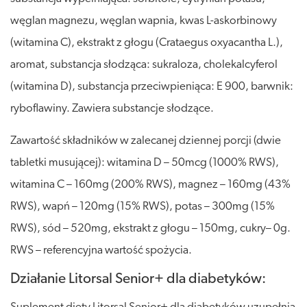
węglan magnezu, węglan wapnia, kwas L-askorbinowy
(witamina C), ekstrakt z głogu (Crataegus oxyacantha L.),
aromat, substancja słodząca: sukraloza, cholekalcyferol
(witamina D), substancja przeciwpieniąca: E 900, barwnik:
ryboflawiny. Zawiera substancje słodzące.
Zawartość składników w zalecanej dziennej porcji (dwie
tabletki musującej): witamina D – 50mcg (1000% RWS),
witamina C – 160mg (200% RWS), magnez – 160mg (43%
RWS), wapń – 120mg (15% RWS), potas – 300mg (15%
RWS), sód – 520mg, ekstrakt z głogu – 150mg, cukry– 0g.
RWS – referencyjna wartość spożycia.
Działanie Litorsal Senior+ dla diabetyków: