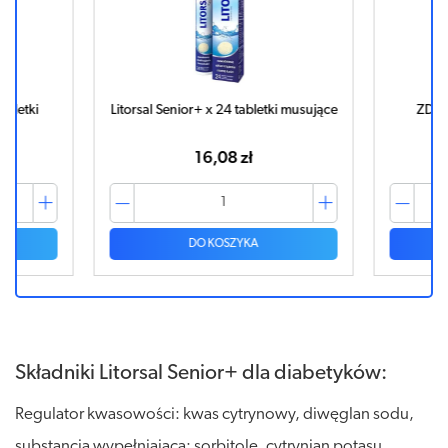
bletki
Litorsal Senior+ x 24 tabletki musujące
ZDROVIT
16,08 zł
DO KOSZYKA
Składniki Litorsal Senior+ dla diabetyków:
Regulator kwasowości: kwas cytrynowy, diwęglan sodu,
substancja wypełniająca: sorbitole, cytrynian potasu,