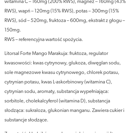
witamina C – 160mg (200% RWS), magnez – 160mg (43%
RWS), wapń – 120mg (15% RWS), potas – 300mg (15%
RWS), sód – 520mg, fruktoza – 600mg, ekstrakt z głogu –
150mg.
RWS – referencyjna wartość spożycia.
Litorsal Forte Mango Marakuja: fruktoza, regulator
kwasowości: kwas cytrynowy, glukoza, diwęglan sodu,
sole magnezowe kwasu cytrynowego, chlorek potasu,
cytrynian potasu, kwas L-askorbinowy (witamina C),
cytrynian sodu, aromaty, substancja wypełniająca:
sorbitole, cholekalcyferol (witamina D), substancja
słodząca: sukraloza, glukonian manganu. Zawiera cukier i
substancje słodzące.