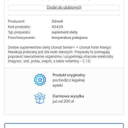
Dodaj do ulubionych
Producent:
Zdrovit
Kod produktu:
45429
Typ preparatu:
suplement diety
Przechowywanie:
temperatura pokojowa
Zestaw suplementów diety Litorsal Senior+ + Litorsal Forte Mango
Marakuja polecany jest dla osób starszych. Preparaty te pomagają
poprawić nawodnienie organizmu i uzupełniają utracone elektrolity
(magnez, sód, potas, wapń), a także witaminy – C i D.
Produkt oryginalny
pochodzi z legalnej
apteki
Darmowa wysyłka
już od 200 zł