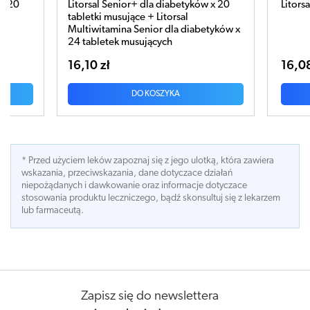
ów x 20
Litorsal Senior+ x 24 tabletki musujące
Lito
tabl
betyków x
16,08 zł
15,3
DO KOSZYKA
* Przed użyciem leków zapoznaj się z jego ulotką, która zawiera
wskazania, przeciwskazania, dane dotyczace działań
niepożądanych i dawkowanie oraz informacje dotyczace
stosowania produktu leczniczego, bądź skonsultuj się z lekarzem
lub farmaceutą.
Zapisz się do newslettera