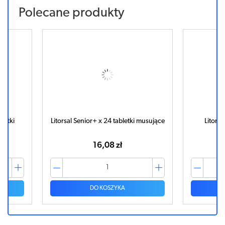
Polecane produkty
bletki
Litorsal Senior+ x 24 tabletki musujące
Litorsa
16,08 zł
DO KOSZYKA