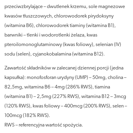
przeciwzbrylające – dwutlenek krzemu, sole magnezowe
kwasów tłuszczowych, chlorowodorek pirydoksyny
(witamina B6), chlorowodorek tiaminy (witamina B1),
barwniki – tlenki i wodorotlenki żelaza, kwas
pteroilomonoglutaminowy (kwas foliowy), selenian (IV)
sodu (selen), cyjanokobalamina (witamina B12).
Zawartość składników w zalecanej dziennej porcji (jedna
kapsułka): monofosforan urydyny (UMP) – 50mg, cholina –
82,5mg, witamina B6 – 4mg (286% RWS), tiamina
(witamina B1) – 2,5mg (227% RWS), witamina B12 – 3mcg
(120% RWS), kwas foliowy – 400mcg (200% RWS), selen –
100mcg (182% RWS).
RWS – referencyjna wartość spożycia.