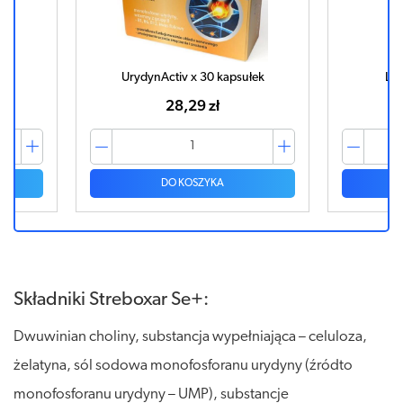
k
UrydynActiv x 30 kapsułek
Luc
28,29 zł
DO KOSZYKA
Składniki Streboxar Se+:
Dwuwinian choliny, substancja wypełniająca – celuloza,
żelatyna, sól sodowa monofosforanu urydyny (źródto
monofosforanu urydyny – UMP), substancje