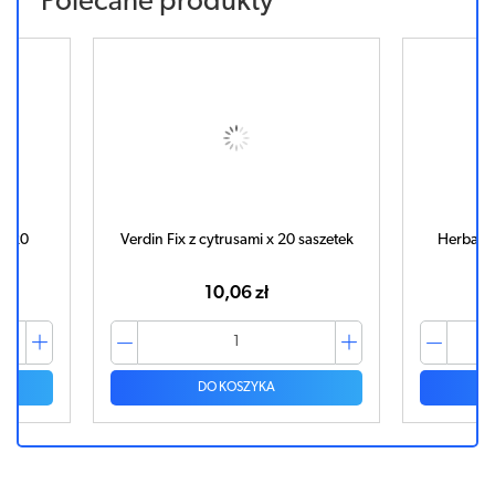
Polecane produkty
 x 20
Verdin Fix z cytrusami x 20 saszetek
Herbatka
10,06 zł
DO KOSZYKA