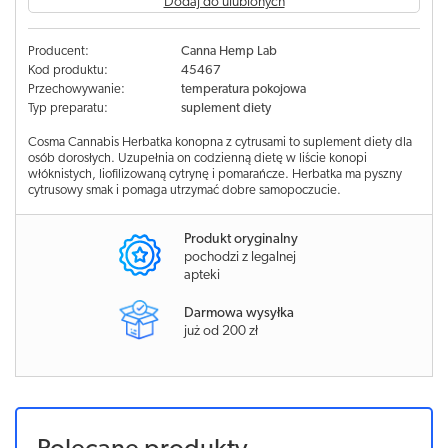
Dodaj do ulubionych
Producent:
Canna Hemp Lab
Kod produktu:
45467
Przechowywanie:
temperatura pokojowa
Typ preparatu:
suplement diety
Cosma Cannabis Herbatka konopna z cytrusami to suplement diety dla
osób dorosłych. Uzupełnia on codzienną dietę w liście konopi
włóknistych, liofilizowaną cytrynę i pomarańcze. Herbatka ma pyszny
cytrusowy smak i pomaga utrzymać dobre samopoczucie.
Produkt oryginalny
pochodzi z legalnej
apteki
Darmowa wysyłka
już od 200 zł