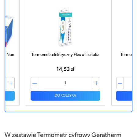
ERM Non
Termometr elektryczny Flex x 1 sztuka
Termomet
14,53 zł
DO KOSZYKA
W zestawie Termometr cyfrowy Geratherm