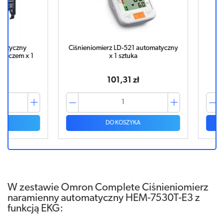
czny
Ciśnieniomierz LD-521 automatyczny
Accum
em x 1
x 1 sztuka
auto
101,31 zł
DO KOSZYKA
W zestawie Omron Complete Ciśnieniomierz
naramienny automatyczny HEM-7530T-E3 z
funkcją EKG: