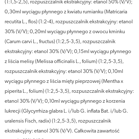
(1:1,5-2,5), rozpuszczalnik ekstrakcyjny: etanol 50% (V/V);
0,30ml wyciągu płynnego z kwiatu rumianku (Matricaria
recutita L., flos) (1:2-4), rozpuszczalnik ekstrakcyjny: etanol
30% (V/V); 0,20ml wyciągu płynnego z owocu kminku
(Carum carvi L., fructus) (1:2,5-3,5), rozpuszczalnik
ekstrakcyjny: etanol 30% (V/V); 0,15ml wyciągu płynnego
z liścia melisy (Melissa officinalis L., folium) (1:2,5-3,5),
rozpuszczalnik ekstrakcyjny: etanol 30% (V/V); 0,10ml
wyciągu płynnego z liścia mięty pieprzowej (Mentha x
piperita L., folium) (1:2,5-3,5), rozpuszczalnik ekstrakcyjny:
etanol 30% (V/V); 0,10ml wyciągu płynnego z korzenia
lukrecji (Glycyrrhiza glabra L. i/lub G. inflata Bat. i/lub G.
uralensis Fisch, radix) (1:2,5-3,5), rozpuszczalnik
ekstrakcyjny: etanol 30% (V/V). Całkowita zawartość