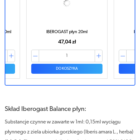
le 20ml
IBEROGAST płyn 20ml
IB
47,04 zł
DO KOSZYKA
Skład Iberogast Balance płyn:
Substancje czynne w zawarte w 1ml: 0,15ml wyciągu
płynnego z ziela ubiorka gorzkiego (Iberis amara L., herba)