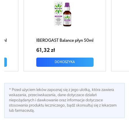
łyn 50ml
IBEROGAST płyn 20ml
47,04 zł
DO KOSZYKA
* Przed użyciem leków zapoznaj się z jego ulotką, która zawiera
wskazania, przeciwskazania, dane dotyczace działań
niepożądanych i dawkowanie oraz informacje dotyczace
stosowania produktu leczniczego, bądź skonsultuj się z lekarzem
lub farmaceutą.