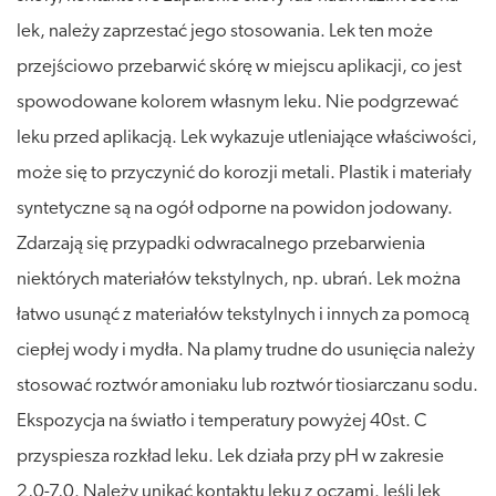
lek, należy zaprzestać jego stosowania. Lek ten może
przejściowo przebarwić skórę w miejscu aplikacji, co jest
spowodowane kolorem własnym leku. Nie podgrzewać
leku przed aplikacją. Lek wykazuje utleniające właściwości,
może się to przyczynić do korozji metali. Plastik i materiały
syntetyczne są na ogół odporne na powidon jodowany.
Zdarzają się przypadki odwracalnego przebarwienia
niektórych materiałów tekstylnych, np. ubrań. Lek można
łatwo usunąć z materiałów tekstylnych i innych za pomocą
ciepłej wody i mydła. Na plamy trudne do usunięcia należy
stosować roztwór amoniaku lub roztwór tiosiarczanu sodu.
Ekspozycja na światło i temperatury powyżej 40st. C
przyspiesza rozkład leku. Lek działa przy pH w zakresie
2,0-7,0. Należy unikać kontaktu leku z oczami. Jeśli lek