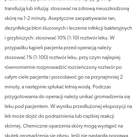
transfuzją lub infuzją: stosować na zdrową nieuszkodzoną
skórę na 1-2 minuty. Aseptyczne zaopatrywanie ran,
dezynfekcja błon śluzowych i leczenie infekcji bakteryjnych
i grzybiczych: stosować 10% (1:10) roztwór leku. W
przypadku kąpieli pacjenta przed operacją należy
stosować 1% (1:100) roztwór leku, przy czym najlepiej
równomiernie rozprowadzić rozcieńczony roztwór po
całym ciele pacjenta i pozostawić go na przynajmniej 2
minuty, a następnie spłukać letnią wodą. Podczas
przygotowania do operacji należy unikać gromadzenia się
leku pod pacjentem. W wyniku przedłużonej ekspozycji na
lek może dojść do podrażnienia lub ciężkiej reakcji
skórnej. Chemiczne oparzenia skóry mogą wystąpić na
skutek gromadzenia się płynu. Jeśli nie nastąpiła poprawa