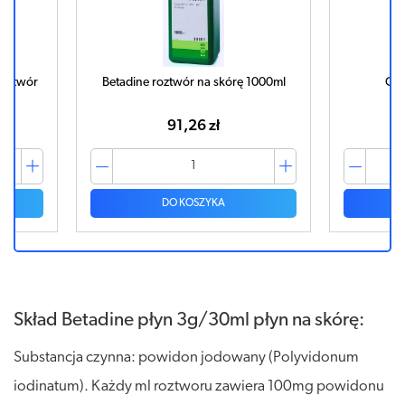
 1000ml
OCTENILIN płyn 350ml
M
42,05 zł
DO KOSZYKA
Skład Betadine płyn 3g/30ml płyn na skórę:
Substancja czynna: powidon jodowany (Polyvidonum
iodinatum). Każdy ml roztworu zawiera 100mg powidonu