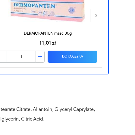
Linetan Plus maść 30g
21,93 zł
DO KOSZYKA
arate Citrate, Allantoin, Glyceryl Caprylate,
lycerin, Citric Acid.