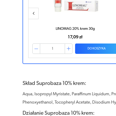
Vitella Ictamo Forte krem na trudne zmiany skórne 3
73,60 zł
SZYKA
DO KOSZYKA
Skład Suprobaza 10% krem:
Aqua, Isopropyl Myristate, Paraffinum Liquidum, Pro
Phenoxyethanol, Tocopheryl Acetate, Disodium Hydr
Działanie Suprobaza 10% krem: