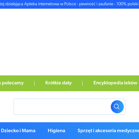
żej działająca Apteka internetowa w Polsce - pewność i zaufanie - 100% polski 
ś polecamy
Krótkie daty
Encyklopedia leków
Dziecko i Mama
Higiena
Sprzęt i akcesoria medyczn