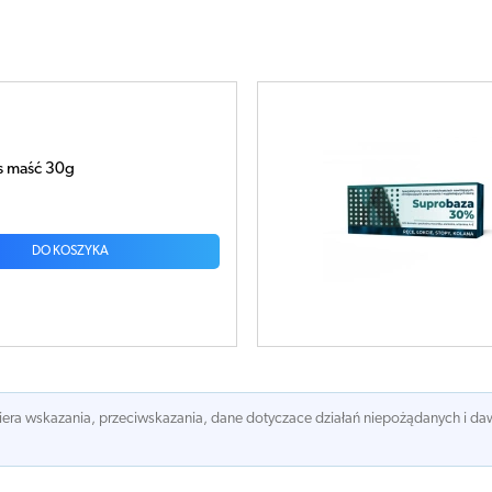
 30% krem 30g
DO KOSZYKA
awiera wskazania, przeciwskazania, dane dotyczace działań niepożądanych i 