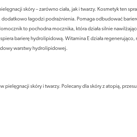
ęgnacji skóry – zarówno ciała, jak i twarzy. Kosmetyk ten spraw
cza, dodatkowo łagodzi podrażnienia. Pomaga odbudować barier
mocznik to pochodna mocznika, która działa silnie nawilżająco
spiera barierę hydrolipidową. Witamina E działa regenerująco, n
budowy warstwy hydrolipidowej.
ielęgnacji skóry i twarzy. Polecany dla skóry z atopią, przes