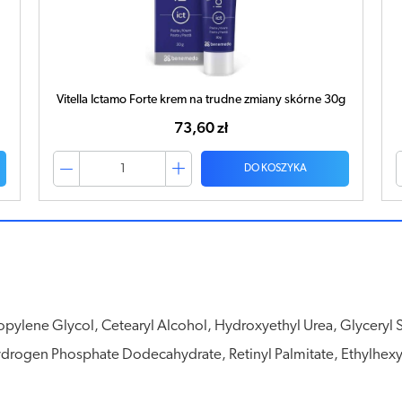
0g
DERMOPANTEN maść 30g
11,01 zł
DO KOSZYKA
pylene Glycol, Cetearyl Alcohol, Hydroxyethyl Urea, Glyceryl Ste
ogen Phosphate Dodecahydrate, Retinyl Palmitate, Ethylhexylg