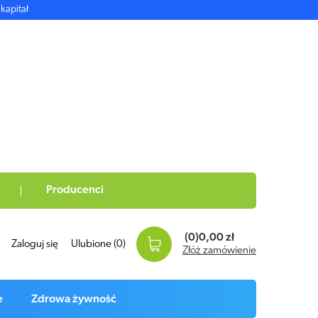
kapitał
Producenci
(0)
0,00 zł
Zaloguj się
Ulubione
(0)
Złóż zamówienie
e
Zdrowa żywność