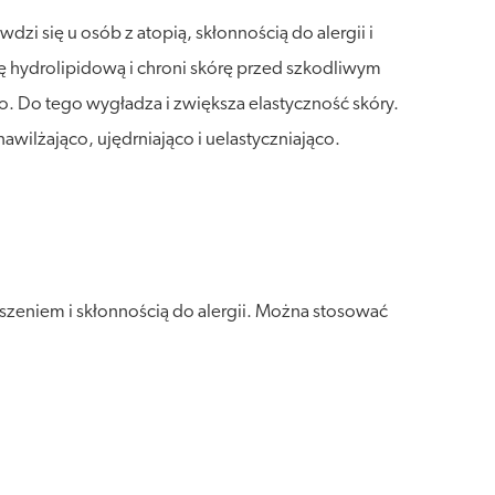
dzi się u osób z atopią, skłonnością do alergii i
ę hydrolipidową i chroni skórę przed szkodliwym
. Do tego wygładza i zwiększa elastyczność skóry.
awilżająco, ujędrniająco i uelastyczniająco.
uszeniem i skłonnością do alergii. Można stosować