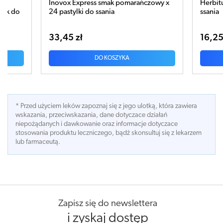
s smak pomarańczowy x
Herbitussin Intense x 10 pastylek do
 ssania
ssania
16,25 zł
DO KOSZYKA
DO KOSZYKA
* Przed użyciem leków zapoznaj się z jego ulotką, która zawiera
wskazania, przeciwskazania, dane dotyczace działań
niepożądanych i dawkowanie oraz informacje dotyczace
stosowania produktu leczniczego, bądź skonsultuj się z lekarzem
lub farmaceutą.
Zapisz się do newslettera
i zyskaj dostęp