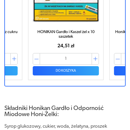
ez cukru
HONIKAN Gardło i Kaszel żel x 10
Honikan Ga
saszetek
24,51 zł
DO KOSZYKA
Składniki Honikan Gardło i Odporność
Miodowe Honi-Żelki:
Syrop glukozowy, cukier, woda, żelatyna, proszek