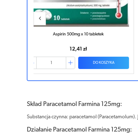
IBUM 0,2 x 10 kapsułek
12,60 zł
ZYKA
DO KOSZYKA
Skład Paracetamol Farmina 125mg:
Substancja czynna: paracetamol (Paracetamolum). 
Działanie Paracetamol Farmina 125mg: