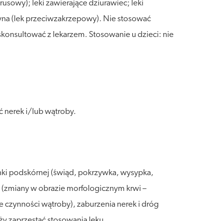
sowy); leki zawierające dziurawiec; leki
ryna (lek przeciwzakrzepowy). Nie stosować
skonsultować z lekarzem. Stosowanie u dzieci: nie
 nerek i/lub wątroby.
nki podskórnej (świąd, pokrzywka, wysypka,
 (zmiany w obrazie morfologicznym krwi –
czynności wątroby), zaburzenia nerek i dróg
y zaprzestać stosowania leku.