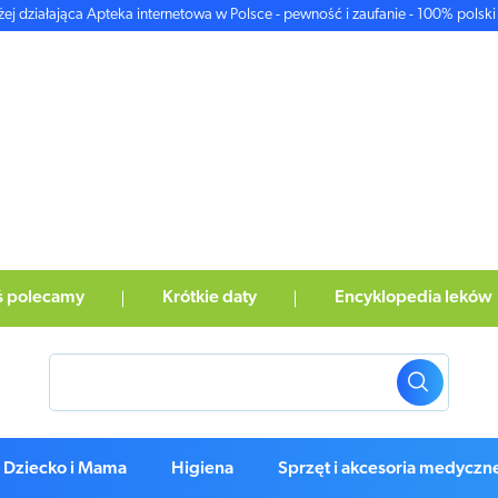
żej działająca Apteka internetowa w Polsce - pewność i zaufanie - 100% polski 
ś polecamy
Krótkie daty
Encyklopedia leków
Dziecko i Mama
Higiena
Sprzęt i akcesoria medyczn