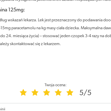
ina 125mg:
ług wskazań lekarza. Lek jest przeznaczony do podawania doo
0-15mg paracetamolu na kg masy ciała dziecka. Maksymalna daw
 do 24. miesiąca życia) – stosować jeden czopek 3-4 razy na do
ależy skontaktować się z lekarzem.
Twoja ocena:
5/5
inii