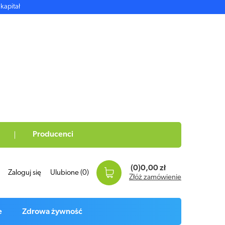
kapitał
Producenci
(0)
0,00 zł
Zaloguj się
Ulubione
(0)
Złóż zamówienie
e
Zdrowa żywność