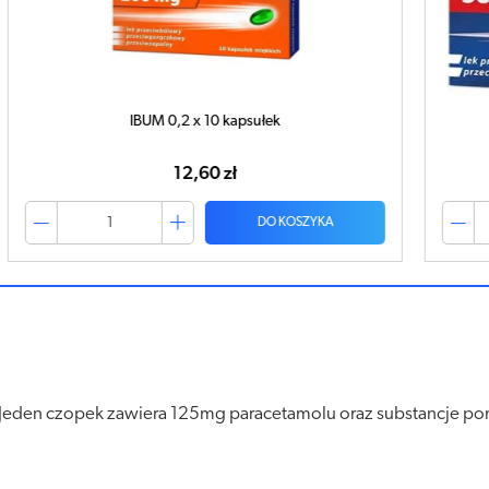
IBUM Supermax 0,6g x 10 kapsułek
M
18,46 zł
DO KOSZYKA
Jeden czopek zawiera 125mg paracetamolu oraz substancje pomo