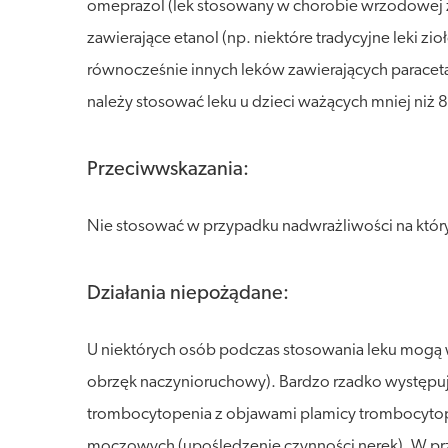
omeprazol (lek stosowany w chorobie wrzodowej żo
zawierające etanol (np. niektóre tradycyjne leki 
równocześnie innych leków zawierających paracetamo
należy stosować leku u dzieci ważących mniej niż 
Przeciwwskazania:
Nie stosować w przypadku nadwrażliwości na któryk
Działania niepożądane:
U niektórych osób podczas stosowania leku mogą w
obrzęk naczynioruchowy). Bardzo rzadko występują
trombocytopenia z objawami plamicy trombocytopen
moczowych (upośledzenie czynności nerek). W prz