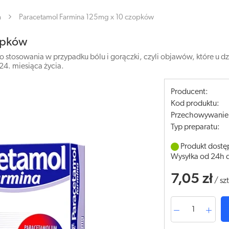
a
Paracetamol Farmina 125mg x 10 czopków
opków
 stosowania w przypadku bólu i gorączki, czyli objawów, które u dzi
24. miesiąca życia.
Producent:
Kod produktu:
Przechowywanie
Typ preparatu:
Produkt dostę
Wysyłka od 24h 
7,05 zł
/
szt