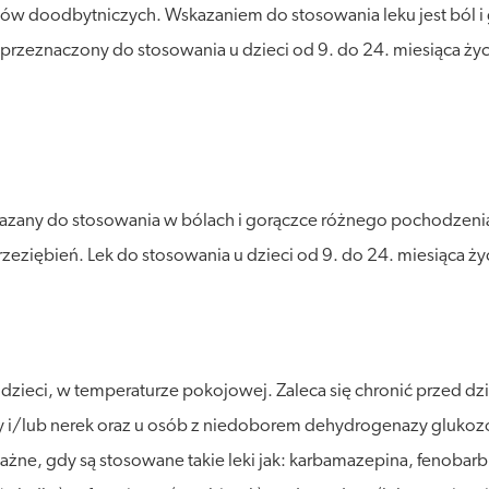
ów doodbytniczych. Wskazaniem do stosowania leku jest ból i 
 przeznaczony do stosowania u dzieci od 9. do 24. miesiąca życi
azany do stosowania w bólach i gorączce różnego pochodzenia 
iębień. Lek do stosowania u dzieci od 9. do 24. miesiąca życ
eci, w temperaturze pokojowej. Zaleca się chronić przed dział
y i/lub nerek oraz u osób z niedoborem dehydrogenazy glukozo
ażne, gdy są stosowane takie leki jak: karbamazepina, fenobarbi