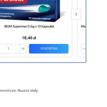
el 7,5mg x 10 tabletek ulegających rozpadowi w jamie
ustnej
9,20 zł
DO KOSZYKA
cnicze: tłuszcz stały.