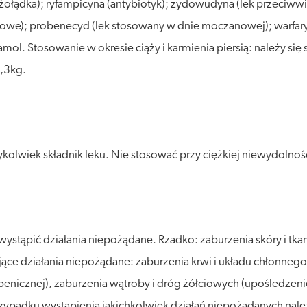
łądka); ryfampicyna (antybiotyk); zydowudyna (lek przeciwwiru
ziołowe); probenecyd (lek stosowany w dnie moczanowej); warfa
l. Stosowanie w okresie ciąży i karmienia piersią: należy się 
8,3kg.
olwiek składnik leku. Nie stosować przy ciężkiej niewydolność
ystąpić działania niepożądane. Rzadko: zaburzenia skóry i tka
ce działania niepożądane: zaburzenia krwi i układu chłonnego
icznej), zaburzenia wątroby i dróg żółciowych (upośledzenie 
ypadku wystąpienia jakichkolwiek działań niepożądanych należ