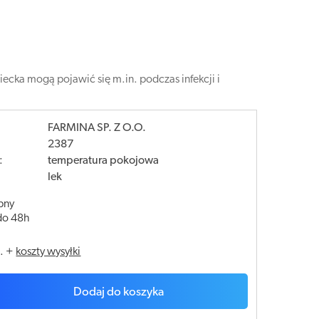
ecka mogą pojawić się m.in. podczas infekcji i
FARMINA SP. Z O.O.
2387
:
temperatura pokojowa
lek
pny
do 48h
.
+
koszty wysyłki
Dodaj do koszyka