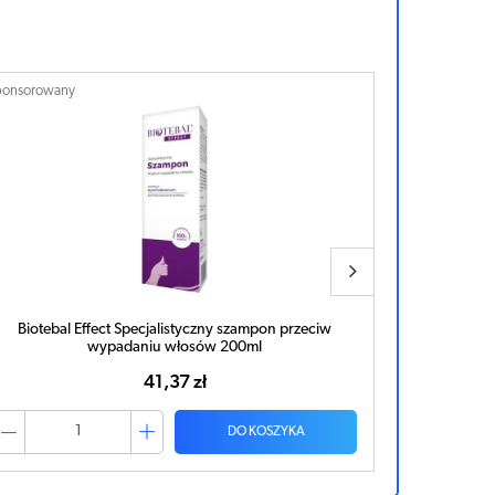
ponsorowany
Sponsorowan
Biotebal Effect Specjalistyczne serum spray przeciw
wypadaniu włosów 130ml
46,23 zł
DO KOSZYKA