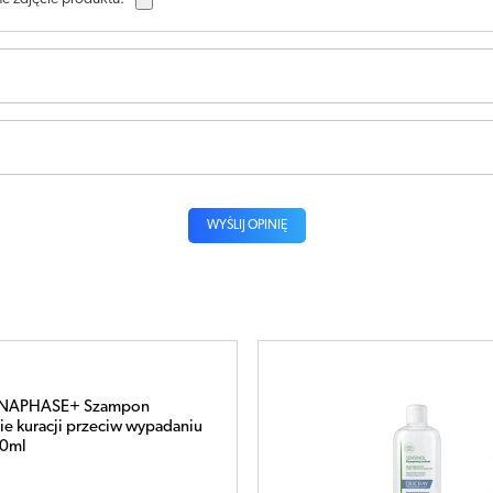
WYŚLIJ OPINIĘ
nsinol szampon 400ml
ł