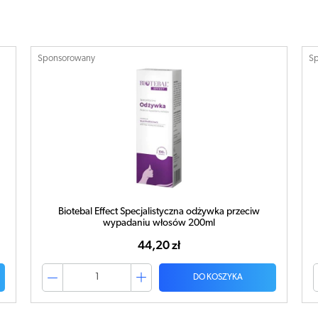
Sponsorowany
S
Biotebal Effect Specjalistyczny szampon przeciw
wypadaniu włosów 200ml
41,37 zł
DO KOSZYKA