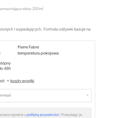
zmacniająca włosy 200ml
ionych i wypadających. Formuła odżywki bazuje na
Pierre Fabre
:
temperatura pokojowa
stepny
do 48h
szt.
+
koszty wysyłki
arzane zgodnie z
polityką prywatności
. Przesyłając je,