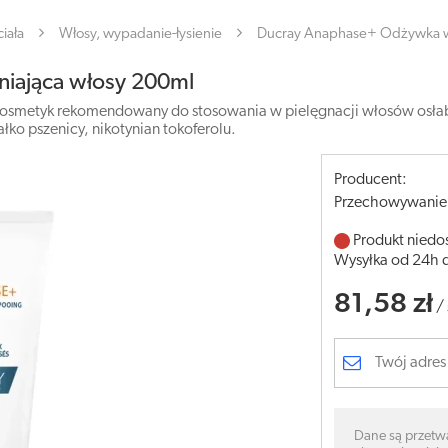
iała
Włosy, wypadanie-łysienie
Ducray Anaphase+ Odżywka w
iająca włosy 200ml
smetyk rekomendowany do stosowania w pielęgnacji włosów osłab
łko pszenicy, nikotynian tokoferolu.
Producent:
Przechowywanie
Produkt niedo
Wysyłka od 24h 
81,58 zł
/
Dane są przetw