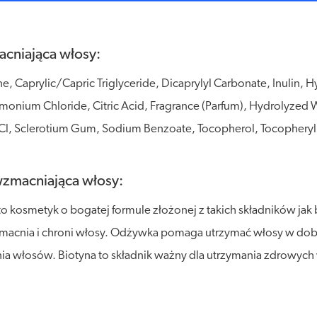
cniająca włosy:
ne, Caprylic/Capric Triglyceride, Dicaprylyl Carbonate, Inulin, 
imonium Chloride, Citric Acid, Fragrance (Parfum), Hydrolyzed 
l, Sclerotium Gum, Sodium Benzoate, Tocopherol, Tocopheryl Ni
zmacniająca włosy:
kosmetyk o bogatej formule złożonej z takich składników jak 
wzmacnia i chroni włosy. Odżywka pomaga utrzymać włosy w dobr
ia włosów. Biotyna to składnik ważny dla utrzymania zdrowyc