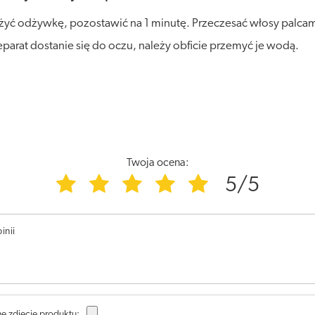
yć odżywkę, pozostawić na 1 minutę. Przeczesać włosy palcam
reparat dostanie się do oczu, należy obficie przemyć je wodą.
Twoja ocena:
5/5
inii
e zdjęcie produktu: