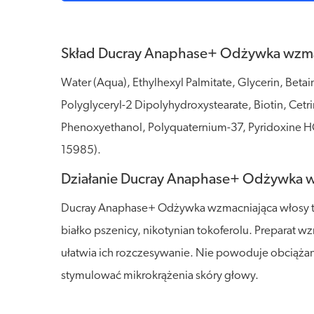
Skład Ducray Anaphase+ Odżywka wzma
Water (Aqua), Ethylhexyl Palmitate, Glycerin, Betai
Polyglyceryl-2 Dipolyhydroxystearate, Biotin, Cetr
Phenoxyethanol, Polyquaternium-37, Pyridoxine HC
15985).
Działanie Ducray Anaphase+ Odżywka w
Ducray Anaphase+ Odżywka wzmacniająca włosy to 
białko pszenicy, nikotynian tokoferolu. Preparat 
ułatwia ich rozczesywanie. Nie powoduje obciążan
stymulować mikrokrążenia skóry głowy.