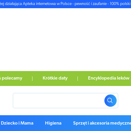
żej działająca Apteka internetowa w Polsce - pewność i zaufanie - 100% polski 
ś polecamy
Krótkie daty
Encyklopedia leków
Dziecko i Mama
Higiena
Sprzęt i akcesoria medyczn