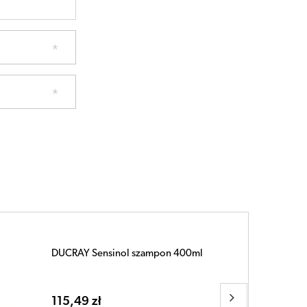
Alopexy 50mg/ml roztwór na skórę 3
butelki x 60ml
110,68 zł