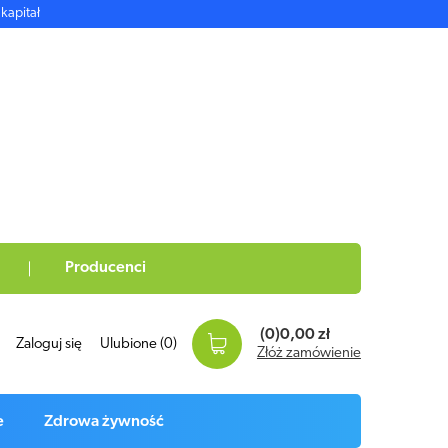
kapitał
Producenci
(0)
0,00 zł
Zaloguj się
Ulubione
(0)
Złóż zamówienie
e
Zdrowa żywność