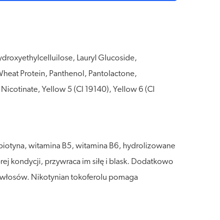
Hydroxyethylcelluilose, Lauryl Glucoside,
Wheat Protein, Panthenol, Pantolactone,
cotinate, Yellow 5 (Cl 19140), Yellow 6 (Cl
biotyna, witamina B5, witamina B6, hydrolizowane
ej kondycji, przywraca im siłę i blask. Dodatkowo
h włosów. Nikotynian tokoferolu pomaga