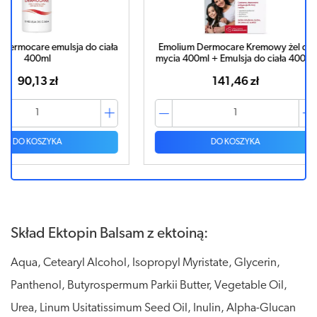
do ciała
Emolium Dermocare Kremowy żel do
Emoliu
mycia 400ml + Emulsja do ciała 400ml
141,46 zł
DO KOSZYKA
Skład Ektopin Balsam z ektoiną:
Aqua, Cetearyl Alcohol, Isopropyl Myristate, Glycerin,
Panthenol, Butyrospermum Parkii Butter, Vegetable Oil,
Urea, Linum Usitatissimum Seed Oil, Inulin, Alpha-Glucan