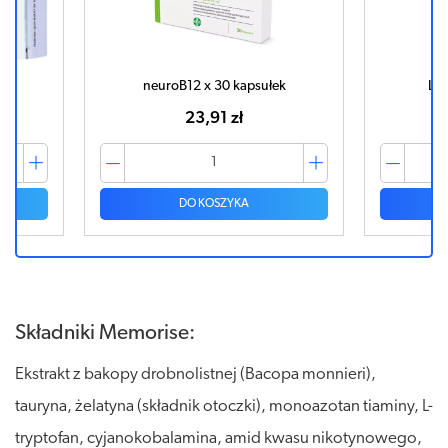
ek
neuroB12 x 30 kapsułek
Luc
23,91 zł
DO KOSZYKA
Składniki Memorise:
Ekstrakt z bakopy drobnolistnej (Bacopa monnieri),
tauryna, żelatyna (składnik otoczki), monoazotan tiaminy, L-
tryptofan, cyjanokobalamina, amid kwasu nikotynowego,