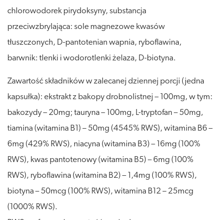
chlorowodorek pirydoksyny, substancja
przeciwzbrylająca: sole magnezowe kwasów
tłuszczonych, D-pantotenian wapnia, ryboflawina,
barwnik: tlenki i wodorotlenki żelaza, D-biotyna.
Zawartość składników w zalecanej dziennej porcji (jedna
kapsułka): ekstrakt z bakopy drobnolistnej – 100mg, w tym:
bakozydy – 20mg; tauryna – 100mg, L-tryptofan – 50mg,
tiamina (witamina B1) – 50mg (4545% RWS), witamina B6 –
6mg (429% RWS), niacyna (witamina B3) – 16mg (100%
RWS), kwas pantotenowy (witamina B5) – 6mg (100%
RWS), ryboflawina (witamina B2) – 1,4mg (100% RWS),
biotyna – 50mcg (100% RWS), witamina B12 – 25mcg
(1000% RWS).