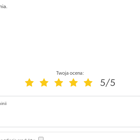
nia.
Twoja ocena:
5/5
inii