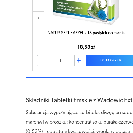
rańczowym x
NATUR-SEPT KASZEL x 18 pastylek do ssania
18,58 zł
ZYKA
DO KOSZYKA
Składniki Tabletki Emskie z Wadowic Ext
Substancja wypełniająca: sorbitole; diwęglan sodu;
marchwi w proszku; koncentrat soku buraka czerwo
(0,53%); regulatory kwasowości: węglany potasu, fo