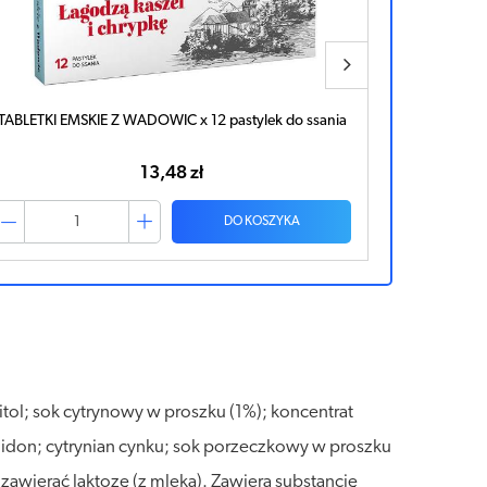
TABLETKI EMSKIE Z WADOWIC x 12 pastylek do ssania
Tabletki E
13,48 zł
DO KOSZYKA
itol; sok cytrynowy w proszku (1%); koncentrat
lidon; cytrynian cynku; sok porzeczkowy w proszku
zawierać laktozę (z mleka). Zawiera substancję