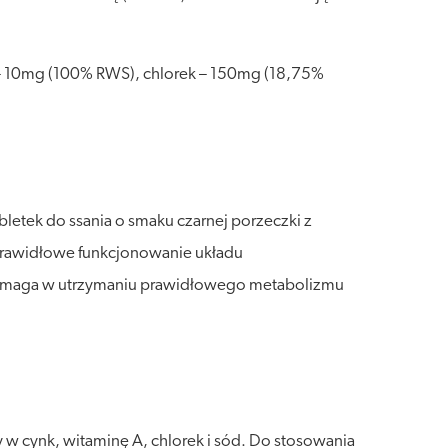
k – 10mg (100% RWS), chlorek – 150mg (18,75%
bletek do ssania o smaku czarnej porzeczki z
ą prawidłowe funkcjonowanie układu
omaga w utrzymaniu prawidłowego metabolizmu
 w cynk, witaminę A, chlorek i sód. Do stosowania