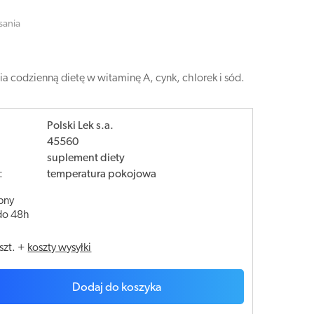
sania
ia codzienną dietę w witaminę A, cynk, chlorek i sód.
Polski Lek s.a.
45560
suplement diety
:
temperatura pokojowa
pny
do 48h
szt.
+
koszty wysyłki
Dodaj do koszyka