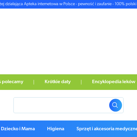
żej działająca Apteka internetowa w Polsce - pewność i zaufanie - 100% polski 
ś polecamy
Krótkie daty
Encyklopedia leków
Dziecko i Mama
Higiena
Sprzęt i akcesoria medyczn