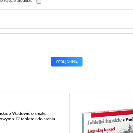
e zdjęcie produktu:
WYŚLIJ OPINIĘ
mskie z Wadowic o smaku
wym x 12 tabletek do ssania