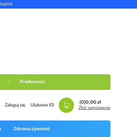
kapitał
Producenci
(0)
0,00 zł
Zaloguj się
Ulubione
(0)
Złóż zamówienie
e
Zdrowa żywność