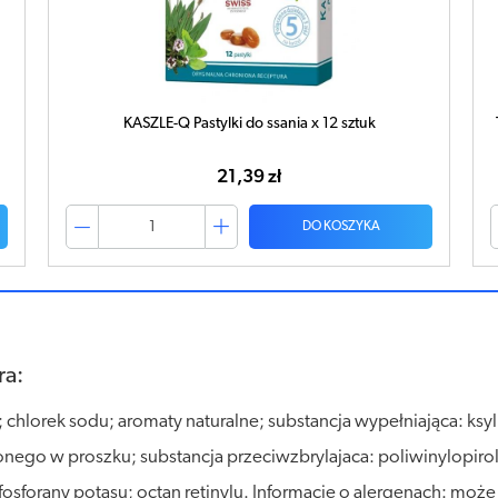
KASZLE-Q Pastylki do ssania x 12 sztuk
21,39 zł
DO KOSZYKA
ra:
 chlorek sodu; aromaty naturalne; substancja wypełniająca: ksyl
nego w proszku; substancja przeciwzbrylajaca: poliwinylopiro
sforany potasu; octan retinylu. Informacje o alergenach: może 