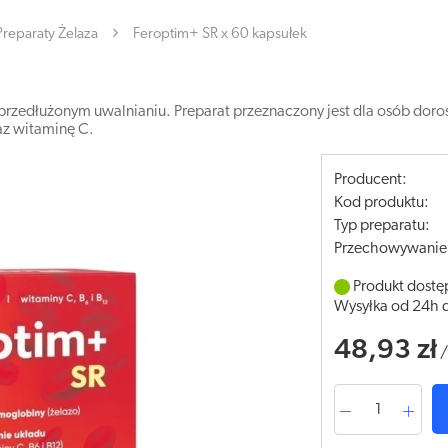
Preparaty Żelaza
Feroptim+ SR x 60 kapsułek
przedłużonym uwalnianiu. Preparat przeznaczony jest dla osób doros
az witaminę C.
Producent:
Kod produktu:
Typ preparatu:
Przechowywanie
Produkt dostę
Wysyłka od 24h 
48,93 zł