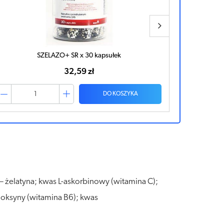
Allnutrition Iron SR x 120 kapsułek
39,86 zł
DO KOSZYKA
i – żelatyna; kwas L-askorbinowy (witamina C);
doksyny (witamina B6); kwas