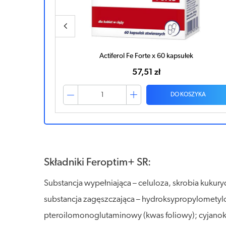
k
Szelazo+ SR x 60 kapsułek
49,71 zł
ZYKA
DO KOSZYKA
Składniki Feroptim+ SR:
Substancja wypełniająca – celuloza, skrobia kukuryd
substancja zagęszczająca – hydroksypropylometylo
pteroilomonoglutaminowy (kwas foliowy); cyjanok