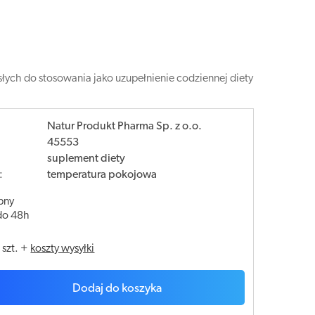
łych do stosowania jako uzupełnienie codziennej diety
Natur Produkt Pharma Sp. z o.o.
45553
suplement diety
:
temperatura pokojowa
pny
do 48h
/
szt.
+
koszty wysyłki
Dodaj do koszyka