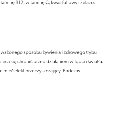
aminę B12, witaminę C, kwas foliowy i żelazo.
wnoważonego sposobu żywienia i zdrowego trybu
a się chronić przed działaniem wilgoci i światła.
e mieć efekt przeczyszczający. Podczas