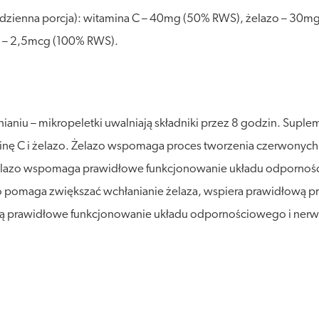
a dzienna porcja): witamina C – 40mg (50% RWS), żelazo – 30
2 – 2,5mcg (100% RWS).
aniu – mikropeletki uwalniają składniki przez 8 godzin. Suple
minę C i żelazo. Żelazo wspomaga proces tworzenia czerwonych
C żelazo wspomaga prawidłowe funkcjonowanie układu odporno
o pomaga zwiększać wchłanianie żelaza, wspiera prawidłową p
ają prawidłowe funkcjonowanie układu odpornościowego i ne