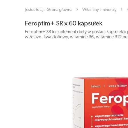
Jesteś tutaj:
Strona główna
Witaminy i minerały
Feroptim+ SR x 60 kapsułek
Feroptim+ SR to suplement diety w postaci kapsułek o 
w żelazo, kwas foliowy, witaminę B6, witaminę B12 or