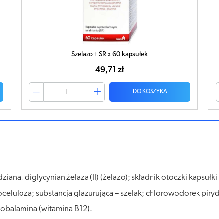
SZELAZO+ SR x 30 kapsułek
32,59 zł
DO KOSZYKA
ziana, diglycynian żelaza (II) (żelazo); składnik otoczki kapsułk
celuloza; substancja glazurująca – szelak; chlorowodorek piry
obalamina (witamina B12).