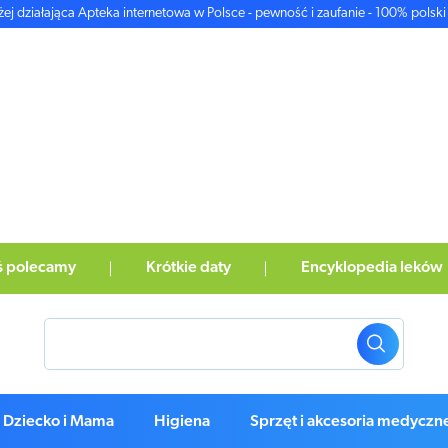
żej działająca Apteka internetowa w Polsce - pewność i zaufanie - 100% polski 
ś polecamy
Krótkie daty
Encyklopedia leków
Dziecko i Mama
Higiena
Sprzęt i akcesoria medyczn