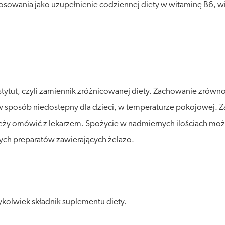
sowania jako uzupełnienie codziennej diety w witaminę B6, wit
stytut, czyli zamiennik zróżnicowanej diety. Zachowanie zró
posób niedostępny dla dzieci, w temperaturze pokojowej. Zalec
leży omówić z lekarzem. Spożycie w nadmiernych ilościach moż
ych preparatów zawierających żelazo.
kolwiek składnik suplementu diety.