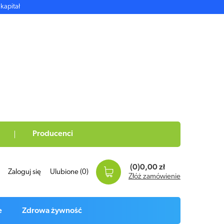
kapitał
Producenci
(0)
0,00 zł
Zaloguj się
Ulubione
(0)
Złóż zamówienie
e
Zdrowa żywność