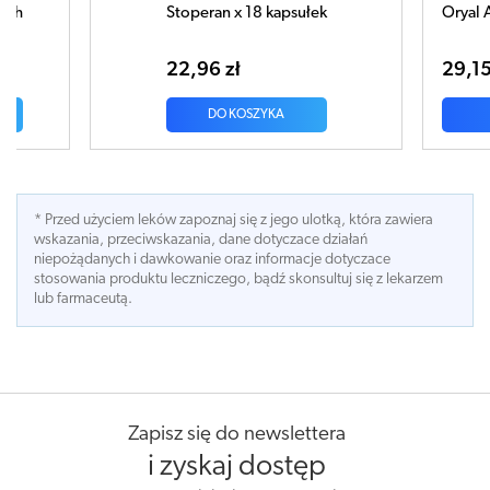
psułek
Oryal Aqua+ Mix smaków x 14 saszetek
29,15 zł
DO KOSZYKA
* Przed użyciem leków zapoznaj się z jego ulotką, która zawiera
wskazania, przeciwskazania, dane dotyczace działań
niepożądanych i dawkowanie oraz informacje dotyczace
stosowania produktu leczniczego, bądź skonsultuj się z lekarzem
lub farmaceutą.
Zapisz się do newslettera
i zyskaj dostęp