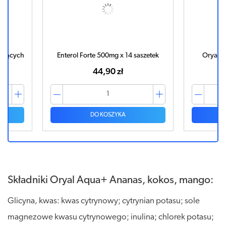
sujących
Enterol Forte 500mg x 14 saszetek
Oryal x
44,90 zł
DO KOSZYKA
Składniki Oryal Aqua+ Ananas, kokos, mango:
Glicyna, kwas: kwas cytrynowy; cytrynian potasu; sole
magnezowe kwasu cytrynowego; inulina; chlorek potasu;