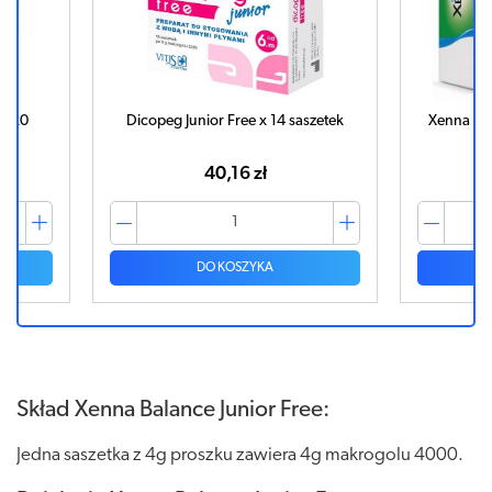
e x 14 saszetek
Xenna Balance Junior x 30 saszetek
 zł
59,24 zł
ZYKA
DO KOSZYKA
Skład Xenna Balance Junior Free:
Jedna saszetka z 4g proszku zawiera 4g makrogolu 4000.