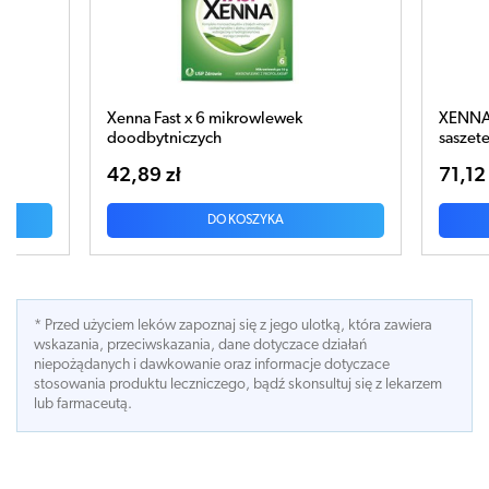
 Fast x 6 mikrowlewek
XENNA BALANCE proszek x
bytniczych
saszetek
9 zł
71,12 zł
DO KOSZYKA
DO KOSZYKA
* Przed użyciem leków zapoznaj się z jego ulotką, która zawiera
wskazania, przeciwskazania, dane dotyczace działań
niepożądanych i dawkowanie oraz informacje dotyczace
stosowania produktu leczniczego, bądź skonsultuj się z lekarzem
lub farmaceutą.