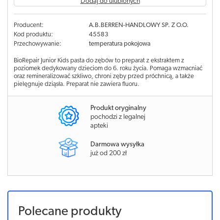
Dodaj do ulubionych
Producent:
A.B.BERREN-HANDLOWY SP. Z O.O.
Kod produktu:
45583
Przechowywanie:
temperatura pokojowa
BioRepair Junior Kids pasta do zębów to preparat z ekstraktem z
poziomek dedykowany dzieciom do 6. roku życia. Pomaga wzmacniać
oraz remineralizować szkliwo, chroni zęby przed próchnicą, a także
pielęgnuje dziąsła. Preparat nie zawiera fluoru.
Produkt oryginalny
pochodzi z legalnej
apteki
Darmowa wysyłka
już od 200 zł
Polecane produkty