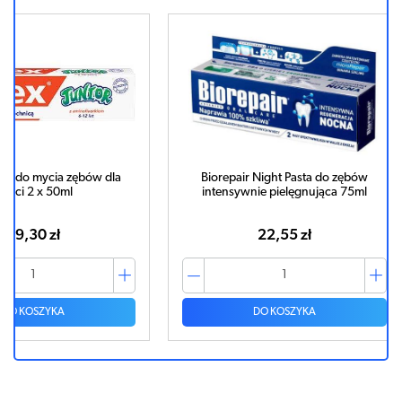
w dla
Biorepair Night Pasta do zębów
ELGYDIU
intensywnie pielęgnująca 75ml
orzeźwiając
22,55 zł
DO KOSZYKA