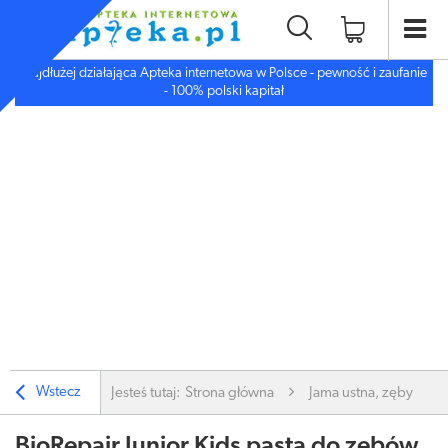
Najdłużej działająca Apteka internetowa w Polsce - pewność i zaufanie
- 100% polski kapitał
Wstecz
Jesteś tutaj:
Strona główna
Jama ustna, zęby
BioRepair Junior Kids pasta do zębów