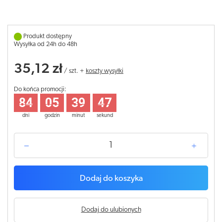
Produkt dostępny
Wysyłka od 24h do 48h
35,12 zł
/
szt.
+
koszty wysyłki
Do końca promocji:
84
05
39
47
dni
godzin
minut
sekund
Dodaj do koszyka
Dodaj do ulubionych