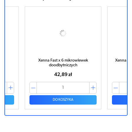
k
Xenna Fast x 6 mikrowlewek
Xenna Fas
doodbytniczych
42,89 zł
DO KOSZYKA