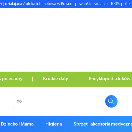
żej działająca Apteka internetowa w Polsce - pewność i zaufanie - 100% polski 
ś polecamy
Krótkie daty
Encyklopedia leków
Dziecko i Mama
Higiena
Sprzęt i akcesoria medyczn