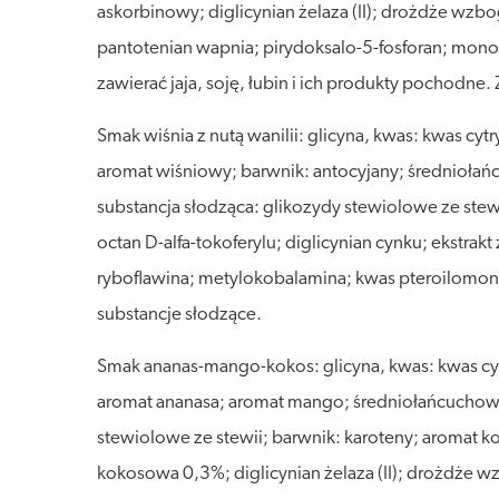
askorbinowy; diglicynian żelaza (II); drożdże wzbo
pantotenian wapnia; pirydoksalo-5-fosforan; mon
zawierać jaja, soję, łubin i ich produkty pochodne.
Smak wiśnia z nutą wanilii: glicyna, kwas: kwas c
aromat wiśniowy; barwnik: antocyjany; średniołań
substancja słodząca: glikozydy stewiolowe ze stew
octan D-alfa-tokoferylu; diglicynian cynku; ekstra
ryboflawina; metylokobalamina; kwas pteroilomono
substancje słodzące.
Smak ananas-mango-kokos: glicyna, kwas: kwas cy
aromat ananasa; aromat mango; średniołańcuchowe 
stewiolowe ze stewii; barwnik: karoteny; aromat
kokosowa 0,3%; diglicynian żelaza (II); drożdże wz