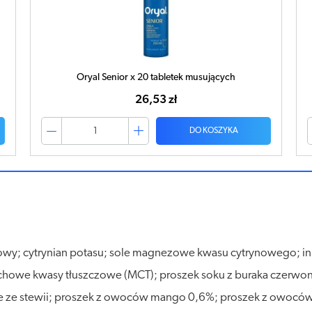
Oryal Senior x 20 tabletek musujących
26,53 zł
DO KOSZYKA
wy; cytrynian potasu; sole magnezowe kwasu cytrynowego; inu
chowe kwasy tłuszczowe (MCT); proszek soku z buraka czerwon
we ze stewii; proszek z owoców mango 0,6%; proszek z owoców