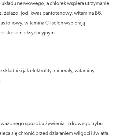
 układu nerwowego, a chlorek wspiera utrzymanie
żelazo, jod, kwas pantotenowy, witamina B6,
foliowy, witamina C i selen wspierają
d stresem oksydacyjnym.
adniki jak elektrolity, minerały, witaminy i
.
wnoważonego sposobu żywienia i zdrowego trybu
a się chronić przed działaniem wilgoci i światła.