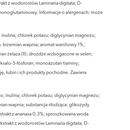
rakt z wodorostów Laminaria digitata; D-
omonoglutaminowy. Informacje o alergenach: może
 inulina; chlorek potasu; diglycynian magnezu;
: krzemian wapnia; aromat waniliowy 1%;
ian żelaza (II); drożdże wzbogacone w selen;
doksalo-5-fosforan; monoazotan tiaminy;
ę, łubin i ich produkty pochodne. Zawiera
 inulina; chlorek potasu; diglycynian magnezu;
ian wapnia; substancja słodząca: glikozydy
kstrakt z ananasa 0,3%; sproszkowana woda
kstrakt z wodorostów Laminaria digitata; D-