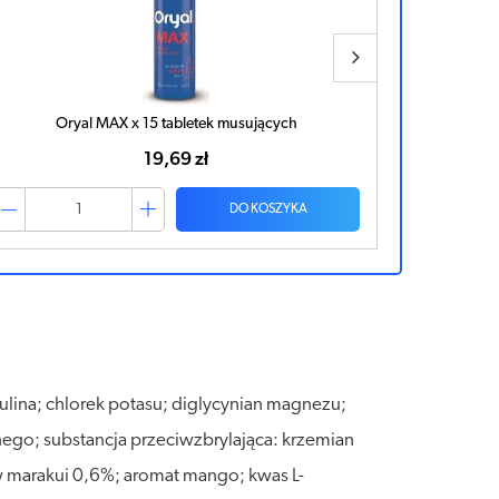
Oryal MAX x 15 tabletek musujących
E
19,69 zł
DO KOSZYKA
lina; chlorek potasu; diglycynian magnezu;
ego; substancja przeciwzbrylająca: krzemian
 marakui 0,6%; aromat mango; kwas L-