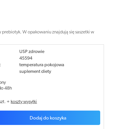
w prebiotyk. W opakowaniu znajdują się saszetki w
USP zdrowie
45594
:
temperatura pokojowa
suplement diety
pny
do 48h
szt.
+
koszty wysyłki
Dodaj do koszyka