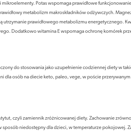
 i mikroelementy. Potas wspomaga prawidłowe funkcjonowanie
rawidłowy metabolizm makroskładników odżywczych. Magnez, 
ją utrzymanie prawidłowego metabolizmu energetycznego. Kwas 
wego. Dodatkowo witamina E wspomaga ochronę komórek prze
y do stosowania jako uzupełnienie codziennej diety w takie skł
ni dla osób na diecie keto, paleo, vege, w poście przerywanym
stytut, czyli zamiennik zróżnicowanej diety. Zachowanie zró
posób niedostępny dla dzieci, w temperaturze pokojowej. Zalec