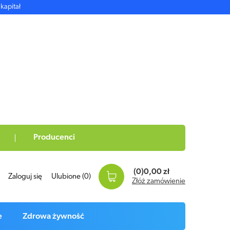
kapitał
Producenci
(0)
0,00 zł
Zaloguj się
Ulubione
(0)
Złóż zamówienie
e
Zdrowa żywność