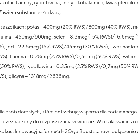
oazotan tiaminy; ryboflawina; metylokobalamina; kwas pteroil
 Zawiera substancję słodzącą.
ch saszetkach: potas – 400mg (20% RWS)/800mg (40% RWS),
nulina – 450mg/900mg, selen – 8,3mcg (15% RWS)/16,6mcg 
S), jod – 22,5mcg (15% RWS)/45mcg (30% RWS), kwas pant
WS), tiamina – 0,28mg (25% RWS)/0,56mg (50% RWS), witam
 (50% RWS), ryboflawina – 0,35mg (25% RWS)/0,7mg (50% R
S), glicyna – 1318mg/2636mg.
la osób dorosłych, które potrzebują wsparcia dla codziennego
 przeznaczony do rozpuszczania w wodzie. W opakowaniu znajd
-kokos. Innowacyjna formuła H2OryalBoost stanowi połączenie e