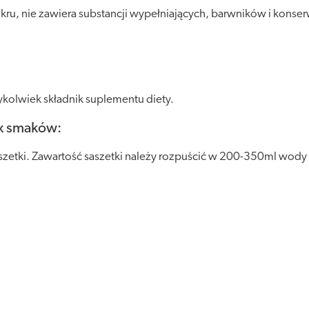
ukru, nie zawiera substancji wypełniających, barwników i kon
kolwiek składnik suplementu diety.
ix smaków:
aszetki. Zawartość saszetki należy rozpuścić w 200-350ml wod