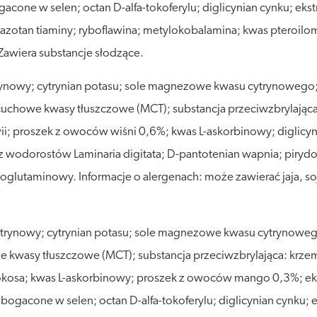
gacone w selen; octan D-alfa-tokoferylu; diglicynian cynku; ekst
oazotan tiaminy; ryboflawina; metylokobalamina; kwas pteroil
 Zawiera substancje słodzące.
ytrynowy; cytrynian potasu; sole magnezowe kwasu cytrynowego;
cuchowe kwasy tłuszczowe (MCT); substancja przeciwzbrylająca
ii; proszek z owoców wiśni 0,6%; kwas L-askorbinowy; diglicyn
kt z wodorostów Laminaria digitata; D-pantotenian wapnia; piry
glutaminowy. Informacje o alergenach: może zawierać jaja, soj
trynowy; cytrynian potasu; sole magnezowe kwasu cytrynowego;
kwasy tłuszczowe (MCT); substancja przeciwzbrylająca: krzem
 kokosa; kwas L-askorbinowy; proszek z owoców mango 0,3%; e
bogacone w selen; octan D-alfa-tokoferylu; diglicynian cynku; e