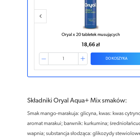
ek
Oryal x 20 tabletek musujących
18,66 zł
ZYKA
DO KOSZYKA
Składniki Oryal Aqua+ Mix smaków:
Smak mango-marakuja: glicyna, kwas: kwas cytryno
aromat marakui; barwnik: kurkumina; średniołańcu
wapnia; substancja słodząca: glikozydy stewiolo