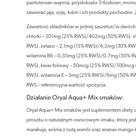
pantotenian wapnia; pirydoksalo-5-fosforan; mon
zawierać jaja, soję, łubin i ich produkty pochodne.
Zawartość składników w jednej saszetce/w dwó
chlorki – 201mg (25% RWS)/402mg (50% RWS), i
RWS), żelazo – 2,1mg (15% RWS)/4,2mg (30% RW
witamina B6 – 0,35mg (25% RWS)/0,7mg (50% R
RWS), kwas foliowy – 50mcg (25% RWS)/100mcg
RWS), witamina E – 3mg (25% RWS)/6mg (50% RW
RWS – referencyjna wartość spożycia.
Działanie Oryal Aqua+ Mix smaków:
Oryal Aqua+ Mix smaków jest suplementem diety d
proszku o naturalnym owocowym smaku, który jest
marakuja, wiśnia z nutą wanilii oraz ananas-mango