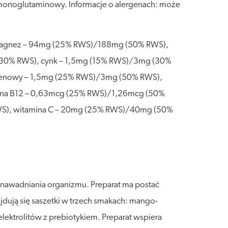
omonoglutaminowy. Informacje o alergenach: może
 magnez – 94mg (25% RWS)/188mg (50% RWS),
(30% RWS), cynk – 1,5mg (15% RWS)/3mg (30%
otenowy – 1,5mg (25% RWS)/3mg (50% RWS),
ina B12 – 0,63mcg (25% RWS)/1,26mcg (50%
WS), witamina C – 20mg (25% RWS)/40mg (50%
 nawadniania organizmu. Preparat ma postać
ują się saszetki w trzech smakach: mango-
lektrolitów z prebiotykiem. Preparat wspiera