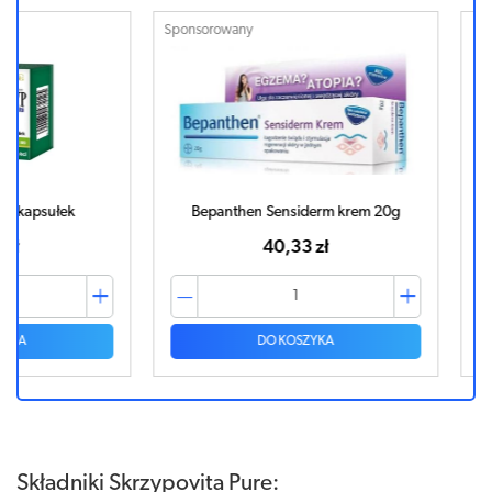
Sponsorowany
łek
Bepanthen Sensiderm krem 20g
SKRZYPO
40,33 zł
DO KOSZYKA
Składniki Skrzypovita Pure: