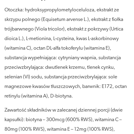
Otoczka: hydroksypropylometyloceluloza, ekstrakt ze
skrzypu polnego (Equisetum arvense L.), ekstrakt z fiołka
trójbarwnego (Viola tricolor), ekstrakt z pokrzywy (Urtica
dioica L.), L-metionina, L-cysteina, kwas L-askorbinowy
(witamina C), octan DL-alfa tokoferylu (witamina E),
substancja wypełniająca: cytryniany wapnia, substancja
przeciwzbrylająca: dwutlenek krzemu, tlenek cynku,
selenian (VI) sodu, substancja przeciwzbrylająca: sole
magnezowe kwasów tłuszczowych, barwnik: E172, octan
retinylu (witamina A), D-biotyna.
Zawartość składników w zalecanej dziennej porcji (dwie
kapsułki): biotyna – 300mcg (600% RWS), witamina C –
80mg (100% RWS), witamina E – 12mg (100% RWS),