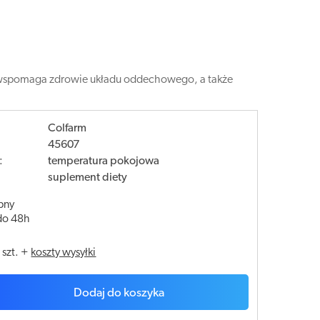
ik wspomaga zdrowie układu oddechowego, a także
Colfarm
45607
:
temperatura pokojowa
suplement diety
pny
do 48h
/
szt.
+
koszty wysyłki
Dodaj do koszyka