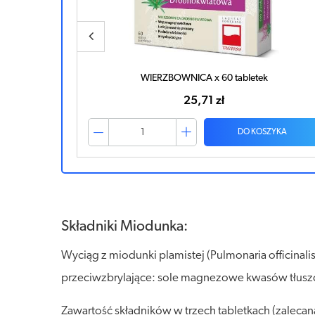
Miodunka x 60 kapsułek
34,31 zł
ZYKA
DO KOSZYKA
Składniki Miodunka:
Wyciąg z miodunki plamistej (Pulmonaria officinal
przeciwzbrylające: sole magnezowe kwasów tłuszc
Zawartość składników w trzech tabletkach (zaleca