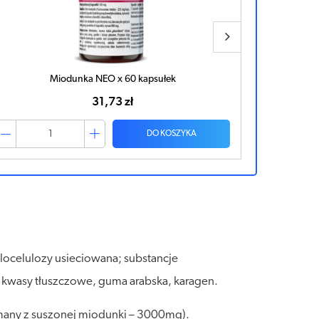
KARCZOCH x 60 tabletek
27,43 zł
DO KOSZYKA
ylocelulozy usieciowana; substancje
 kwasy tłuszczowe, guma arabska, karagen.
ymany z suszonej miodunki – 3000mg).