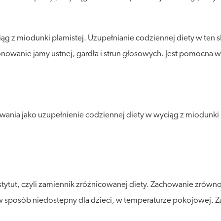
iąg z miodunki plamistej. Uzupełnianie codziennej diety w t
anie jamy ustnej, gardła i strun głosowych. Jest pomocna w 
nia jako uzupełnienie codziennej diety w wyciąg z miodunki 
stytut, czyli zamiennik zróżnicowanej diety. Zachowanie zró
posób niedostępny dla dzieci, w temperaturze pokojowej. Zalec