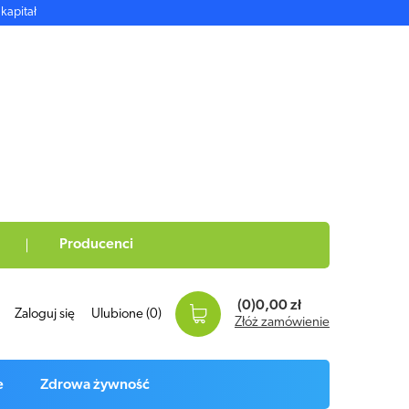
kapitał
Producenci
(0)
0,00 zł
Zaloguj się
Ulubione
(0)
Złóż zamówienie
e
Zdrowa żywność