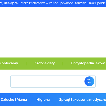
żej działająca Apteka internetowa w Polsce - pewność i zaufanie - 100% polski 
ś polecamy
Krótkie daty
Encyklopedia leków
Dziecko i Mama
Higiena
Sprzęt i akcesoria medyczn