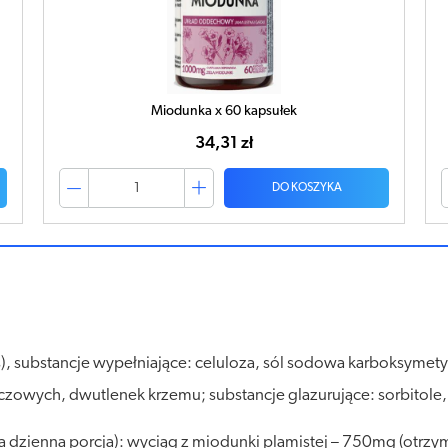
Miodunka NEO x 60 kapsułek
31,73 zł
DO KOSZYKA
is), substancje wypełniające: celuloza, sól sodowa karboksymet
zowych, dwutlenek krzemu; substancje glazurujące: sorbitole,
na dzienna porcja): wyciąg z miodunki plamistej – 750mg (otrz