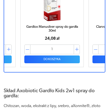
ml
Gardlox Manusilver spray do gardła
Clarvox 
30ml
24,08 zł
DO KOSZYKA
Skład Axobiotic Gardło Kids 2w1 spray do
gardła:
Chitozan, woda, ekstrakt z lipy, srebro, aXonnite®, złoto