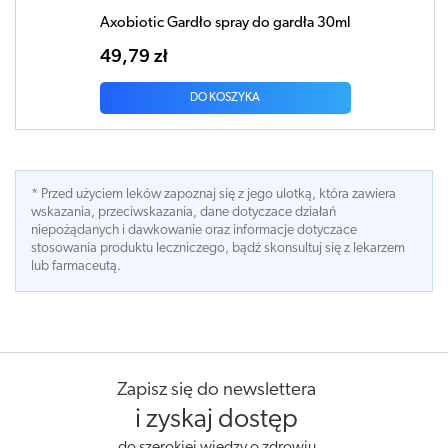
Axobiotic Gardło spray do gardła 30ml
49,79 zł
DO KOSZYKA
* Przed użyciem leków zapoznaj się z jego ulotką, która zawiera
wskazania, przeciwskazania, dane dotyczace działań
niepożądanych i dawkowanie oraz informacje dotyczace
stosowania produktu leczniczego, bądź skonsultuj się z lekarzem
lub farmaceutą.
Zapisz się do newslettera
i zyskaj dostęp
do szerokiej wiedzy o zdrowiu