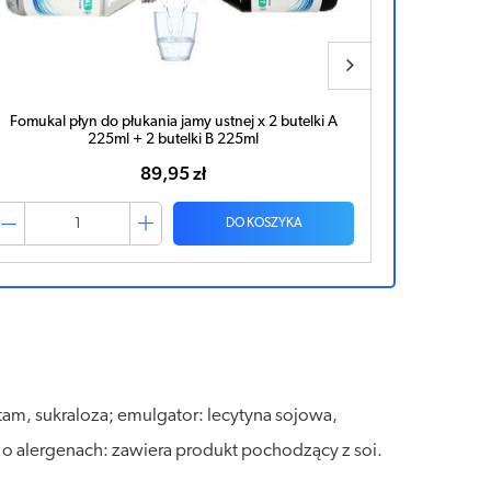
Fomukal płyn do płukania jamy ustnej x 2 butelki A
225ml + 2 butelki B 225ml
89,95 zł
DO KOSZYKA
rtam, sukraloza; emulgator: lecytyna sojowa,
cje o alergenach: zawiera produkt pochodzący z soi.