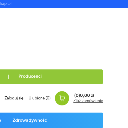
kapitał
Producenci
(0)
0,00 zł
Zaloguj się
Ulubione
(0)
Złóż zamówienie
e
Zdrowa żywność