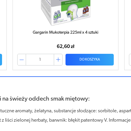
Gargarin Mukoterpia 225ml x 4 sztuki
62,60 zł
DO KOSZYKA
ki na świeży oddech smak miętowy:
ztuczne aromaty, żelatyna, substancje słodzące: sorbitole, aspa
t z liści zielonej herbaty, barwnik: błękit patentowy V. Informa