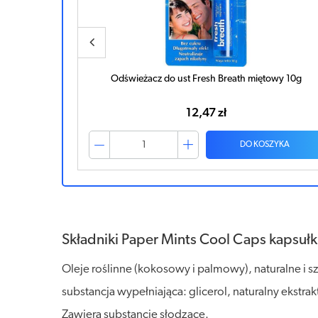
y
Odświeżacz do ust Fresh Breath miętowy 10g
12,47 zł
ZYKA
DO KOSZYKA
Składniki Paper Mints Cool Caps kapsuł
Oleje roślinne (kokosowy i palmowy), naturalne i s
substancja wypełniająca: glicerol, naturalny ekstrak
Zawiera substancje słodzące.