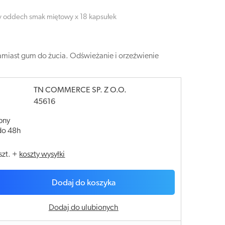
ży oddech smak miętowy x 18 kapsułek
miast gum do żucia. Odświeżanie i orzeźwienie
TN COMMERCE SP. Z O.O.
45616
pny
do 48h
szt.
+
koszty wysyłki
Dodaj do koszyka
Dodaj do ulubionych