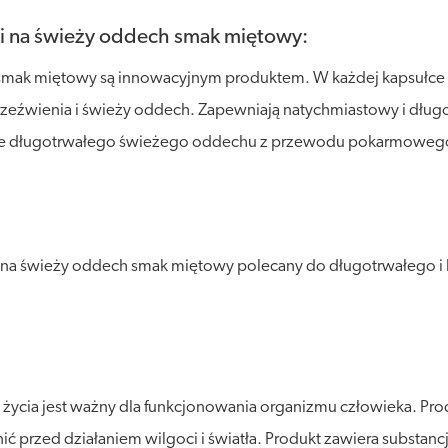
ki na świeży oddech smak miętowy:
smak miętowy są innowacyjnym produktem. W każdej kapsułce zn
zeźwienia i świeży oddech. Zapewniają natychmiastowy i długo
ie długotrwałego świeżego oddechu z przewodu pokarmowego. 
i na świeży oddech smak miętowy polecany do długotrwałego
życia jest ważny dla funkcjonowania organizmu człowieka. P
ić przed działaniem wilgoci i światła. Produkt zawiera substan