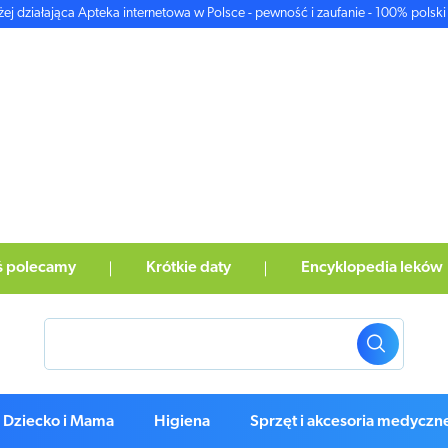
żej działająca Apteka internetowa w Polsce - pewność i zaufanie - 100% polski 
ś polecamy
Krótkie daty
Encyklopedia leków
Dziecko i Mama
Higiena
Sprzęt i akcesoria medyczn