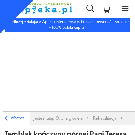
Najdłużej działająca Apteka internetowa w Polsce - pewność i zaufanie
- 100% polski kapitał
Wstecz
Jesteś tutaj:
Strona główna
Rehabilitacja
Stab
Temblak kończyny górnej Pani Teresa