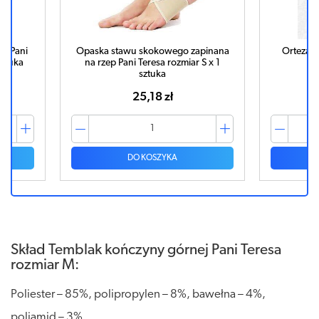
apinana
Orteza kończyny górnej/temblak
TEMBLA
r S x 1
rozmiar M x 1 sztuka
44,65 zł
DO KOSZYKA
Skład Temblak kończyny górnej Pani Teresa
rozmiar M:
Poliester – 85%, polipropylen – 8%, bawełna – 4%,
poliamid – 3%.