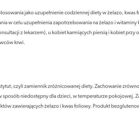
osowania jako uzupełnienie codziennej diety w żelazo, kwas fol
ia w celu uzupełnienia zapotrzebowania na żelazo i witaminy
nsultacji z lekarzem), u kobiet karmiących piersią i kobiet prz
awców krwi.
stytut, czyli zamiennik zróżnicowanej diety. Zachowanie zró
posób niedostępny dla dzieci, w temperaturze pokojowej. Zalec
tów zawierających żelazo i kwas foliowy. Produkt bezglutenow