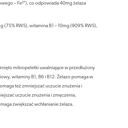
ciowego – Fe²⁺), co odpowiada 40mg żelaza
0mg (75% RWS), witamina B1 – 10mg (909% RWS),
knięto mikropeletki uwalniające w przedłużony
liowy, witaminy B1, B6 i B12. Żelazo pomaga w
omaga też zmniejszać uczucie znużenia i
ejszać uczucie znużenia i zmęczenia,
aga zwiększać wchłanianie żelaza.