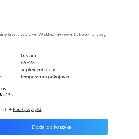
miny krwiotwórcze. W składzie zawarto kwas foliowy,
Lek-am
45623
suplement diety
:
temperatura pokojowa
pny
do 48h
/
szt.
+
koszty wysyłki
Dodaj do koszyka