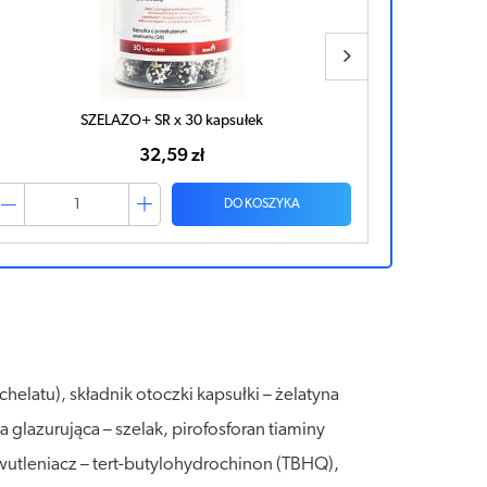
Actiferol Fe Forte x 60 kapsułek
57,51 zł
DO KOSZYKA
chelatu), składnik otoczki kapsułki – żelatyna
glazurująca – szelak, pirofosforan tiaminy
utleniacz – tert-butylohydrochinon (TBHQ),