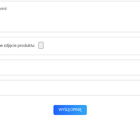
inii
e zdjęcie produktu:
WYŚLIJ OPINIĘ