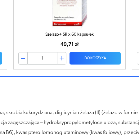
SZELAZO+ SR x 30 kapsułek
32,59 zł
DO KOSZYKA
, skrobia kukurydziana, diglicynian żelaza (II) (żelazo w formie 
ja zagęszczająca – hydroksypropylometyloceluloza, substancja 
na B6), kwas pteroilomonoglutaminowy (kwas foliowy), przeciw