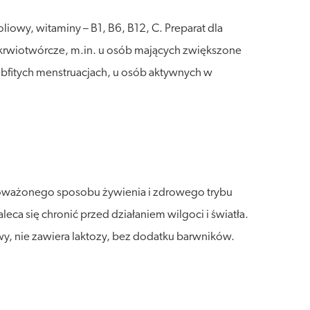
iowy, witaminy – B1, B6, B12, C. Preparat dla
 krwiotwórcze, m.in. u osób mających zwiększone
y obfitych menstruacjach, u osób aktywnych w
wnoważonego sposobu żywienia i zdrowego trybu
a się chronić przed działaniem wilgoci i światła.
y, nie zawiera laktozy, bez dodatku barwników.