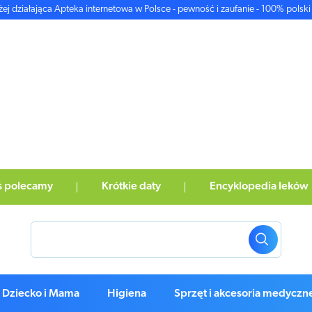
żej działająca Apteka internetowa w Polsce - pewność i zaufanie - 100% polski 
ś polecamy
Krótkie daty
Encyklopedia leków
Dziecko i Mama
Higiena
Sprzęt i akcesoria medyczn