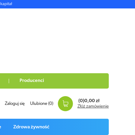
kapitał
Producenci
(0)
0,00 zł
Zaloguj się
Ulubione
(0)
Złóż zamówienie
e
Zdrowa żywność