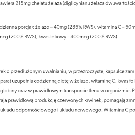
zawiera 215mg chelatu żelaza (diglicynianu żelaza dwuwartoś
a dzienna porcja): żelazo – 40mg (286% RWS), witamina C – 6
5mcg (200% RWS), kwas foliowy – 400mcg (200% RWS).
ułek o przedłużonym uwalnianiu, w przezroczystej kapsułce zam
parat uzupełnia codzienną dietę w żelazo, witaminę C, kwas fo
lobiny oraz w prawidłowym transporcie tlenu w organizmie. P
erają prawidłową produkcję czerwonych krwinek, pomagają zmni
układu odpornościowego i układu nerwowego. Witamina C pom