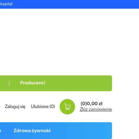
kapitał
Producenci
(0)
0,00 zł
Zaloguj się
Ulubione
(0)
Złóż zamówienie
e
Zdrowa żywność