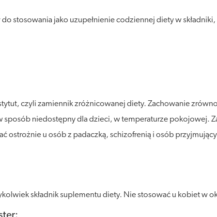
o stosowania jako uzupełnienie codziennej diety w składniki, 
stytut, czyli zamiennik zróżnicowanej diety. Zachowanie zró
posób niedostępny dla dzieci, w temperaturze pokojowej. Zalec
wać ostrożnie u osób z padaczką, schizofrenią i osób przyjmują
lwiek składnik suplementu diety. Nie stosować u kobiet w okres
ter: