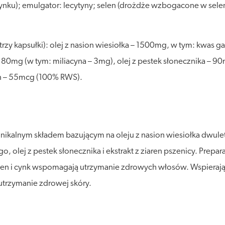
cynku); emulgator: lecytyny; selen (drożdże wzbogacone w selen)
(trzy kapsułki): olej z nasion wiesiołka – 1500mg, w tym: kwas
80mg (w tym: miliacyna – 3mg), olej z pestek słonecznika – 90
n – 55mcg (100% RWS).
nikalnym składem bazującym na oleju z nasion wiesiołka dwulet
, olej z pestek słonecznika i ekstrakt z ziaren pszenicy. Prepar
elen i cynk wspomagają utrzymanie zdrowych włosów. Wspieraj
utrzymanie zdrowej skóry.