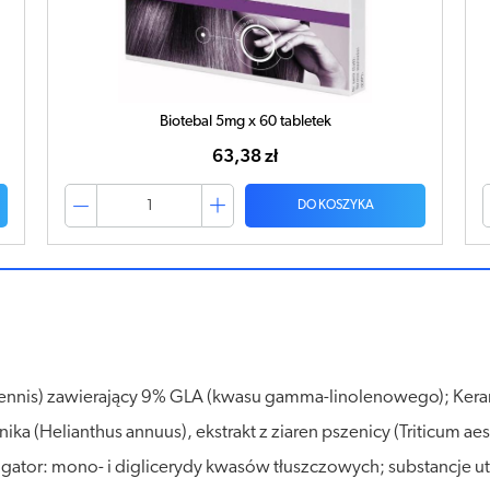
Biotebal 5mg x 60 tabletek
63,38 zł
DO KOSZYKA
iennis) zawierający 9% GLA (kwasu gamma-linolenowego); Keran
nika (Helianthus annuus), ekstrakt z ziaren pszenicy (Triticum ae
gator: mono- i diglicerydy kwasów tłuszczowych; substancje utr