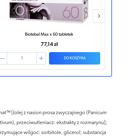
Biotebal Max x 60 tabletek
77,14 zł
DO KOSZYKA
at™ [(olej z nasion prosa zwyczajnego (Panicum
stivum), przeciwutleniacz: ekstrakty z rozmarynu];
zymujące wilgoć: sorbitole, glicerol; substancja