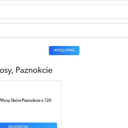
WYŚLIJ OPINIĘ
osy, Paznokcie
łosy Skóra Paznokcie x 120
DO KOSZYKA