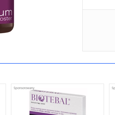
Sponsorowany
S