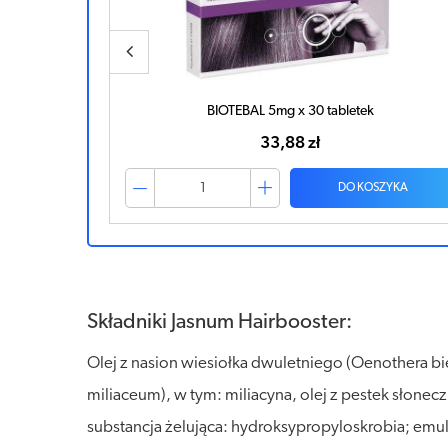
BIOTEBAL 5mg x 30 tabletek
33,88 zł
ZYKA
DO KOSZYKA
Składniki Jasnum Hairbooster:
Olej z nasion wiesiołka dwuletniego (Oenothera b
miliaceum), w tym: miliacyna, olej z pestek słonecz
substancja żelująca: hydroksypropyloskrobia; emul