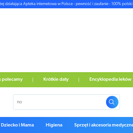
żej działająca Apteka internetowa w Polsce - pewność i zaufanie - 100% polski 
ś polecamy
Krótkie daty
Encyklopedia leków
Dziecko i Mama
Higiena
Sprzęt i akcesoria medyczn