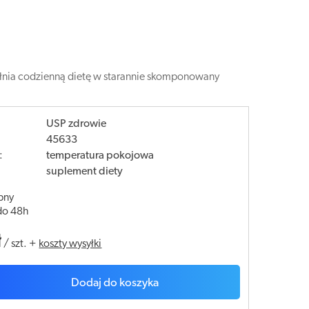
ełnia codzienną dietę w starannie skomponowany
USP zdrowie
45633
:
temperatura pokojowa
suplement diety
pny
do 48h
ł
/
szt.
+
koszty wysyłki
Dodaj do koszyka