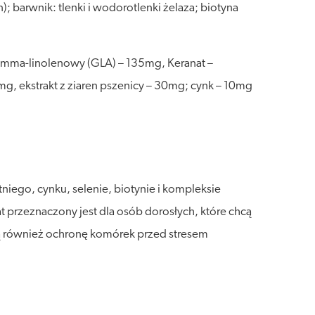
; barwnik: tlenki i wodorotlenki żelaza; biotyna
 gamma-linolenowy (GLA) – 135mg, Keranat –
mg, ekstrakt z ziaren pszenicy – 30mg; cynk – 10mg
niego, cynku, selenie, biotynie i kompleksie
at przeznaczony jest dla osób dorosłych, które chcą
ą również ochronę komórek przed stresem