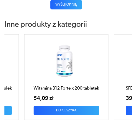
WYŚLIJ OPINIĘ
Inne produkty z kategorii
psułek
Witamina B12 Forte x 200 tabletek
SFD
54,09 zł
39
DO KOSZYKA