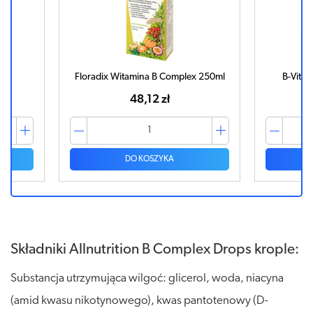
k
Floradix Witamina B Complex 250ml
B-Vitum
48,12 zł
DO KOSZYKA
Składniki Allnutrition B Complex Drops krople:
Substancja utrzymująca wilgoć: glicerol, woda, niacyna
(amid kwasu nikotynowego), kwas pantotenowy (D-