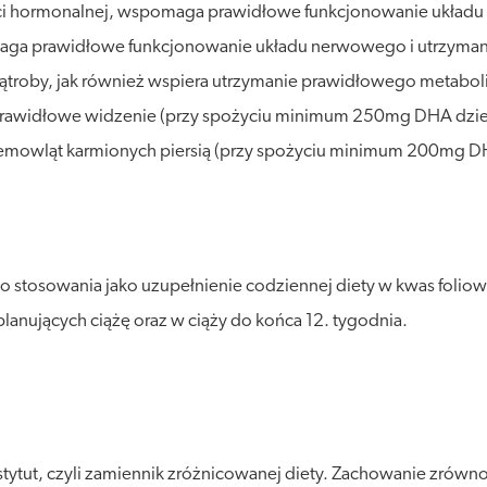
ości hormonalnej, wspomaga prawidłowe funkcjonowanie układ
ga prawidłowe funkcjonowanie układu nerwowego i utrzyma
roby, jak również wspiera utrzymanie prawidłowego metabol
rawidłowe widzenie (przy spożyciu minimum 250mg DHA dzie
mowląt karmionych piersią (przy spożyciu minimum 200mg DH
o stosowania jako uzupełnienie codziennej diety w kwas foliow
planujących ciążę oraz w ciąży do końca 12. tygodnia.
stytut, czyli zamiennik zróżnicowanej diety. Zachowanie zró