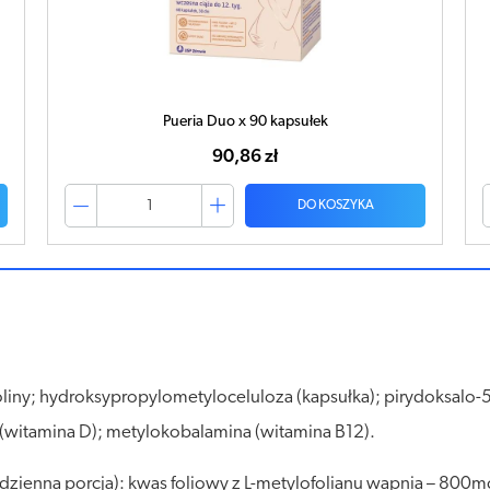
Pueria Duo x 90 kapsułek
90,86 zł
DO KOSZYKA
liny; hydroksypropylometyloceluloza (kapsułka); pirydoksalo-5
l (witamina D); metylokobalamina (witamina B12).
 dzienna porcja): kwas foliowy z L-metylofolianu wapnia – 8