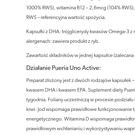
1000% RWS), witamina B12 – 2,6mcg (104% RWS), 
RWS – referencyjna wartość spożycia.
Kapsułki z DHA: trójglicerydy kwasów Omega-3 z ry
alergenach: zawiera produkt z ryb.
Zawartość składników w jednej kapsułce (zalecan
Działanie Pueria Uno Active:
Preparat złożony jest z dwóch rodzajów kapsułek – 
kwasem DHA i kwasem EPA. Suplement diety Pueria U
tygodnia. Foliany uczestniczą w procesie podziału
krwi. Jod wspomaga prawidłowe funkcjonowanie t
energetycznego. Witamina D wspomaga prawidłow
prawidłowym wchłanianiu i wykorzystywaniu wapni