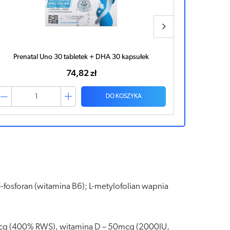
Prenatal Uno 30 tabletek + DHA 30 kapsułek
74,82 zł
DO KOSZYKA
-fosforan (witamina B6); L-metylofolian wapnia
00mcg (400% RWS), witamina D – 50mcg (2000IU,