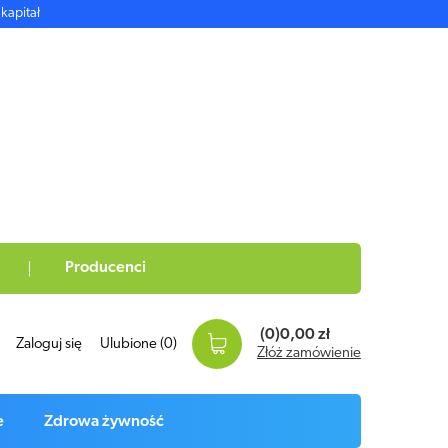
kapitał
Producenci
(0)
0,00 zł
Zaloguj się
Ulubione
(0)
Złóż zamówienie
e
Zdrowa żywność