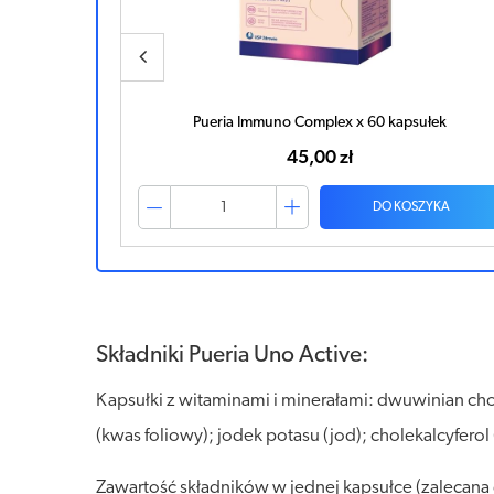
Pueria Immuno Complex x 60 kapsułek
45,00 zł
ZYKA
DO KOSZYKA
Składniki Pueria Uno Active:
Kapsułki z witaminami i minerałami: dwuwinian cho
(kwas foliowy); jodek potasu (jod); cholekalcyfero
Zawartość składników w jednej kapsułce (zalecana