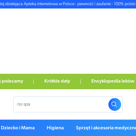
żej działająca Apteka internetowa w Polsce - pewność i zaufanie - 100% polski 
ś polecamy
Krótkie daty
Encyklopedia leków
Dziecko i Mama
Higiena
Sprzęt i akcesoria medyczn