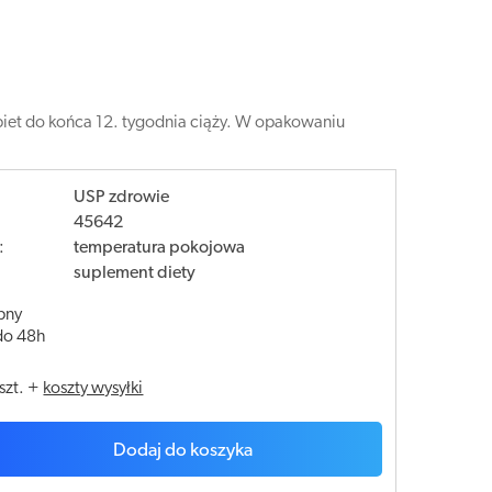
obiet do końca 12. tygodnia ciąży. W opakowaniu
USP zdrowie
45642
:
temperatura pokojowa
suplement diety
pny
do 48h
szt.
+
koszty wysyłki
Dodaj do koszyka