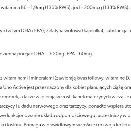
witamina B6 – 1,9mg (136% RWS), jod – 200mcg (133% RWS), 
b (w tym DHA i EPA); żelatyna wołowa (kapsułka); substancja ut
a dzienna porcja): DHA – 300mg, EPA – 60mg.
z witaminami i minerałami (zawierają kwas foliowy, witaminę D, 
no Active jest przeznaczony dla kobiet planujących ciążę ora
 komórek, a także wspierają wzrost tkanek matczynych w czasie
arczycy i układu nerwowego oraz tarczycy, ponadto wspiera 
e funkcjonowanie układu odpornościowego, uczestniczy w pr
a i fosforu. Pomaga w prawidłowym wzroście i rozwoju kości u