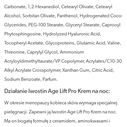
Carbonate, 1,2-Hexanediol, Cetearyl Olivate, Cetearyl
Alcohol, Sorbitan Olivate, Panthenol, Hydrogenated Coco-
Glycerides, PEG-100 Stearate, Glyceryl Stearate, Caprooyl
Phytosphingosine, Hydrolyzed Hyaluronic Acid,
Tocopheryl Acetate, Glycoproteins, Glutamic Acid, Valine,
Threonine, Caprylyl Glycol, Ammonium
Acryloyldimethyltaurate/VP Copolymer, Acrylates/C10-30
Alkyl Acrylate Crosspolymer, Xanthan Gum, Citric Acid,
Sodium Benzoate, Parfum.
Działanie Iwostin Age Lift Pro Krem na noc:
W okresie menopauzy kobieca skóra wymaga specjalnej
pielęgnacji. Zapewni ją Iwostin Age Lift Pro Krem na noc.
Ma on bogatą formułę z ceramidem, aminokwasami i