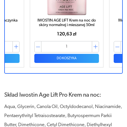
aczynka
IWOSTIN AGE LIFT Krem na noc do
IWOSTIN
skóry normalnej i mieszanej 50ml
SPF15
120,63 zł
DO KOSZYKA
Skład Iwostin Age Lift Pro Krem na noc:
Aqua, Glycerin, Canola Oil, Octyldodecanol, Niacinamide,
Pentaerythrityl Tetraisostearate, Butyrospermum Parkii
Butter, Dimethicone, Cetyl Dimethicone, Diethylhexyl