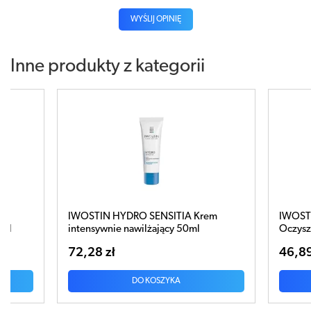
WYŚLIJ OPINIĘ
Inne produkty z kategorii
ENSITIA Krem
IWOSTIN HYDRO SENSITIA PREBIO
ający 50ml
Oczyszczający żel micelarny 200ml
46,89 zł
OSZYKA
DO KOSZYKA