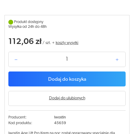
Produkt dostępny
Wysyłka od 24h do 48h
112,06 zł
/
szt.
+
koszty wysyłki
Dodaj do koszyka
Dodaj do ulubionych
Producent:
Iwostin
Kod produktu:
45659
Iwostin Age Lift Pro Krem na noc został opracowany specjalnie dla