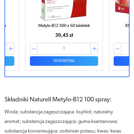
etek
Metylo-B12 500 x 60 tabletek
B12-
39,45 zł
DO KOSZYKA
Składniki Naturell Metylo-B12 100 spray:
Woda; substancja zagęszczająca: ksylitol; naturalny
aromat; substancja zagęszczająca: guma ksantanowa;
substancja konserwująca: sorbinian potasu; kwas: kwas