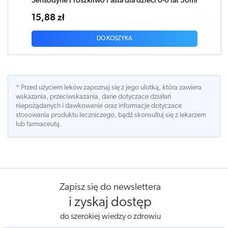
Sensodyne Proszkliwo Pasta dla dzieci 0-6 lat 50ml
15,88 zł
DO KOSZYKA
* Przed użyciem leków zapoznaj się z jego ulotką, która zawiera
wskazania, przeciwskazania, dane dotyczace działań
niepożądanych i dawkowanie oraz informacje dotyczace
stosowania produktu leczniczego, bądź skonsultuj się z lekarzem
lub farmaceutą.
Zapisz się do newslettera
i zyskaj dostęp
do szerokiej wiedzy o zdrowiu