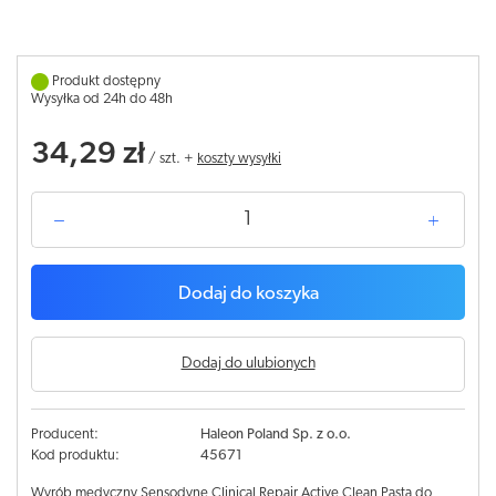
Produkt dostępny
Wysyłka od 24h do 48h
34,29 zł
/
szt.
+
koszty wysyłki
Dodaj do koszyka
Dodaj do ulubionych
Producent:
Haleon Poland Sp. z o.o.
Kod produktu:
45671
Wyrób medyczny Sensodyne Clinical Repair Active Clean Pasta do