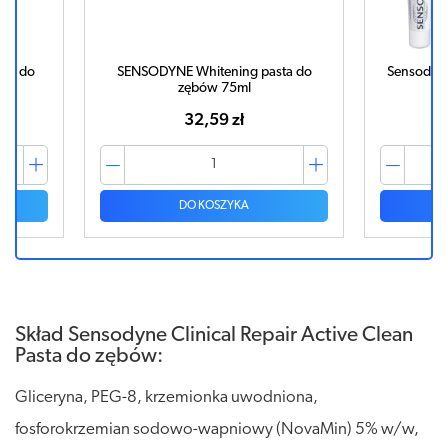
sta do
SENSODYNE Whitening pasta do
Sensodyne
zębów 75ml
32,59 zł
DO KOSZYKA
Skład Sensodyne Clinical Repair Active Clean
Pasta do zębów:
Gliceryna, PEG-8, krzemionka uwodniona,
fosforokrzemian sodowo-wapniowy (NovaMin) 5% w/w,