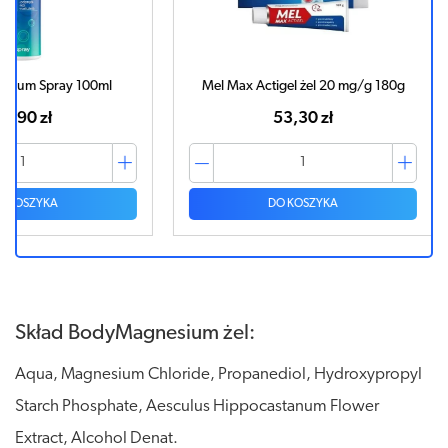
00ml
Mel Max Actigel żel 20 mg/g 180g
Mel Max 
53,30 zł
DO KOSZYKA
Skład BodyMagnesium żel:
Aqua, Magnesium Chloride, Propanediol, Hydroxypropyl
Starch Phosphate, Aesculus Hippocastanum Flower
Extract, Alcohol Denat.