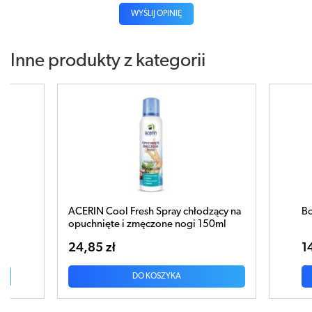
WYŚLIJ OPINIĘ
Inne produkty z kategorii
zący na
BodyMagnesium Spray 100ml
A
50ml
14,90 zł
2
DO KOSZYKA