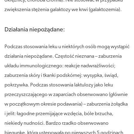
okrężnicy, choroba Crohna). Nie stosować w przypadku
zwiększenia stężenia galaktozy we krwi (galaktozemia).
Działania niepożądane:
Podczas stosowania leku u niektórych osób mogą wystąpić
działania niepożądane. Częstość nieznana – zaburzenia
układu immunologicznego: reakcje nadwrażliwości;
zaburzenia skóry i tkanki podskórnej: wysypka, świąd,
pokrzywka. Podczas stosowania laktulozy jako leku
przeczyszczającego w zaparciach obserwowano (głównie
w początkowym okresie podawania) – zaburzenia żołądka
i jelit: łagodne przemijające wzdęcia, bóle brzucha,
niekiedy nudności. Bardzo rzadko obserwowano
biegunkę, która ustępowała po pierwszych 5 godzinach