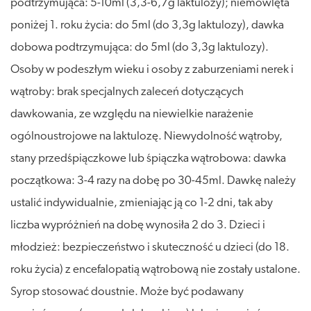
podtrzymująca: 5-10ml (3,3-6,7g laktulozy); niemowlęta
poniżej 1. roku życia: do 5ml (do 3,3g laktulozy), dawka
dobowa podtrzymująca: do 5ml (do 3,3g laktulozy).
Osoby w podeszłym wieku i osoby z zaburzeniami nerek i
wątroby: brak specjalnych zaleceń dotyczących
dawkowania, ze względu na niewielkie narażenie
ogólnoustrojowe na laktulozę. Niewydolność wątroby,
stany przedśpiączkowe lub śpiączka wątrobowa: dawka
początkowa: 3-4 razy na dobę po 30-45ml. Dawkę należy
ustalić indywidualnie, zmieniając ją co 1-2 dni, tak aby
liczba wypróżnień na dobę wynosiła 2 do 3. Dzieci i
młodzież: bezpieczeństwo i skuteczność u dzieci (do 18.
roku życia) z encefalopatią wątrobową nie zostały ustalone.
Syrop stosować doustnie. Może być podawany