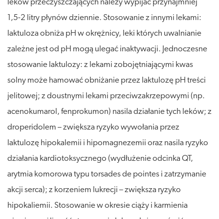
leków przeczyszczających należy wypijać przynajmniej
1,5-2 litry płynów dziennie. Stosowanie z innymi lekami:
laktuloza obniża pH w okrężnicy, leki których uwalnianie
zależne jest od pH mogą ulegać inaktywacji. Jednoczesne
stosowanie laktulozy: z lekami zobojętniającymi kwas
solny może hamować obniżanie przez laktulozę pH treści
jelitowej; z doustnymi lekami przeciwzakrzepowymi (np.
acenokumarol, fenprokumon) nasila działanie tych leków; z
droperidolem – zwiększa ryzyko wywołania przez
laktulozę hipokalemii i hipomagnezemii oraz nasila ryzyko
działania kardiotoksycznego (wydłużenie odcinka QT,
arytmia komorowa typu torsades de pointes i zatrzymanie
akcji serca); z korzeniem lukrecji – zwiększa ryzyko
hipokaliemii. Stosowanie w okresie ciąży i karmienia