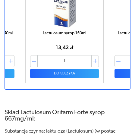
150ml
Lactulosum syrop 150ml
Lactulosum
13,42 zł
DO KOSZYKA
Skład Lactulosum Orifarm Forte syrop
667mg/ml:
Substancja czynna: laktuloza (Lactulosum) (w postaci