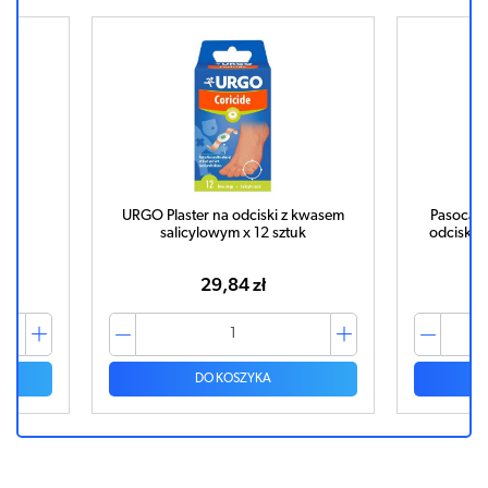
sem
URGO Plaster na odciski z kwasem
Pasocare 
salicylowym x 12 sztuk
odciski 
29,84 zł
DO KOSZYKA