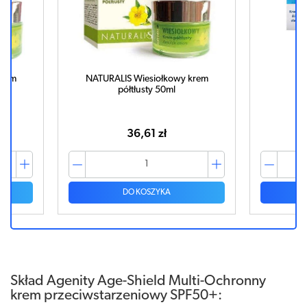
krem
NATURALIS Wiesiołkowy krem
VE
półtłusty 50ml
36,61 zł
DO KOSZYKA
Skład Agenity Age-Shield Multi-Ochronny
krem przeciwstarzeniowy SPF50+: