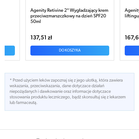
zy
Agenity Retivine 2° Wygładzający krem
Agenity
l
przeciwzmarszczkowy na dzień SPF20
lifting
50ml
137,51 zł
167,6
DO KOSZYKA
* Przed użyciem leków zapoznaj się z jego ulotką, która zawiera
wskazania, przeciwskazania, dane dotyczace działań
niepożądanych i dawkowanie oraz informacje dotyczace
stosowania produktu leczniczego, bądź skonsultuj się z lekarzem
lub farmaceutą.