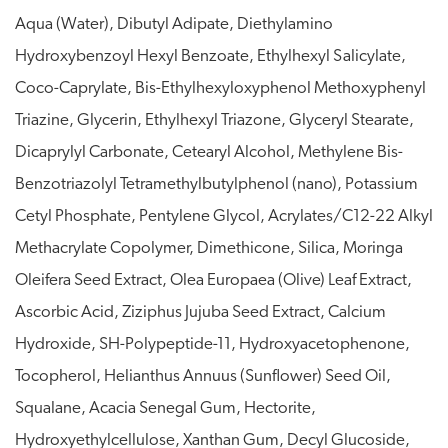
Aqua (Water), Dibutyl Adipate, Diethylamino
Hydroxybenzoyl Hexyl Benzoate, Ethylhexyl Salicylate,
Coco-Caprylate, Bis-Ethylhexyloxyphenol Methoxyphenyl
Triazine, Glycerin, Ethylhexyl Triazone, Glyceryl Stearate,
Dicaprylyl Carbonate, Cetearyl Alcohol, Methylene Bis-
Benzotriazolyl Tetramethylbutylphenol (nano), Potassium
Cetyl Phosphate, Pentylene Glycol, Acrylates/C12-22 Alkyl
Methacrylate Copolymer, Dimethicone, Silica, Moringa
Oleifera Seed Extract, Olea Europaea (Olive) Leaf Extract,
Ascorbic Acid, Ziziphus Jujuba Seed Extract, Calcium
Hydroxide, SH-Polypeptide-11, Hydroxyacetophenone,
Tocopherol, Helianthus Annuus (Sunflower) Seed Oil,
Squalane, Acacia Senegal Gum, Hectorite,
Hydroxyethylcellulose, Xanthan Gum, Decyl Glucoside,