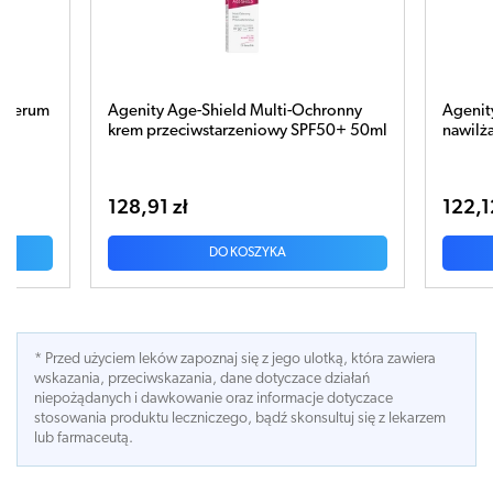
e serum
Agenity Age-Shield Multi-Ochronny
Agenit
krem przeciwstarzeniowy SPF50+ 50ml
nawilż
128,91 zł
122,1
DO KOSZYKA
* Przed użyciem leków zapoznaj się z jego ulotką, która zawiera
wskazania, przeciwskazania, dane dotyczace działań
niepożądanych i dawkowanie oraz informacje dotyczace
stosowania produktu leczniczego, bądź skonsultuj się z lekarzem
lub farmaceutą.