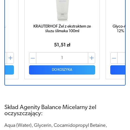
0ML
KRAUTERHOF Żel z ekstraktem ze
Glyco-A 1
śluzu ślimaka 100ml
12% kw
51,51 zł
DO KOSZYKA
Skład Agenity Balance Micelarny żel
oczyszczający:
Aqua (Water), Glycerin, Cocamidopropyl Betaine,